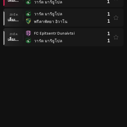
เต็มเวลา
1
วารัด มาริยูโปล
1
วารัด มาริยูโปล
29 มี.ค.
เต็มเวลา
1
พรีคาพัทยา อิวาโน
1
FC Epitsentr Dunaivtsi
23 มี.ค.
เต็มเวลา
1
วารัด มาริยูโปล