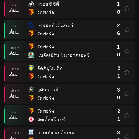
1
สวอนซี ซิตี้
05 พ.ย.
เต็มเวลา
0
วัตฟอร์ด
2
เชฟฟิลด์ เว้นส์เดย์
02 พ.ย.
เต็มเวลา
6
วัตฟอร์ด
1
วัตฟอร์ด
26 ต.ค.
เต็มเวลา
0
แบล๊คเบิร์น โรเวอร์ส เอฟซี
2
ลีดส์ ยูไนเต็ด
22 ต.ค.
เต็มเวลา
1
วัตฟอร์ด
3
ลูตัน ทาวน์
19 ต.ค.
เต็มเวลา
0
วัตฟอร์ด
2
วัตฟอร์ด
05 ต.ค.
เต็มเวลา
1
มิดเดิ้ลสโบรช์
3
เปรสตัน นอร์ท เอ็น
02 ต.ค.