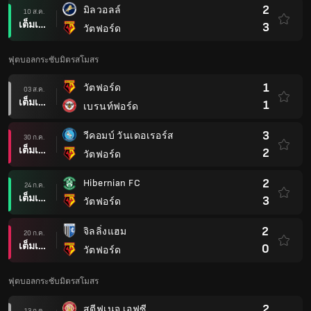
2
มิลวอลล์
10 ส.ค.
เต็มเวลา
3
วัตฟอร์ด
ฟุตบอลกระชับมิตรสโมสร
1
วัตฟอร์ด
03 ส.ค.
เต็มเวลา
1
เบรนท์ฟอร์ด
3
วีคอมบ์ วันเดอเรอร์ส
30 ก.ค.
เต็มเวลา
2
วัตฟอร์ด
2
Hibernian FC
24 ก.ค.
เต็มเวลา
3
วัตฟอร์ด
2
จิลลิ่งแฮม
20 ก.ค.
เต็มเวลา
0
วัตฟอร์ด
ฟุตบอลกระชับมิตรสโมสร
2
สตีฟเนจ เอฟซี
13 ก.ค.