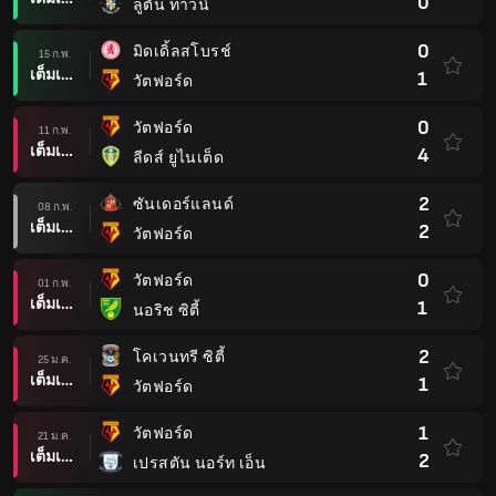
0
ลูตัน ทาวน์
0
มิดเดิ้ลสโบรช์
15 ก.พ.
เต็มเวลา
1
วัตฟอร์ด
0
วัตฟอร์ด
11 ก.พ.
เต็มเวลา
4
ลีดส์ ยูไนเต็ด
2
ซันเดอร์แลนด์
08 ก.พ.
เต็มเวลา
2
วัตฟอร์ด
0
วัตฟอร์ด
01 ก.พ.
เต็มเวลา
1
นอริช ซิตี้
2
โคเวนทรี ซิตี้
25 ม.ค.
เต็มเวลา
1
วัตฟอร์ด
1
วัตฟอร์ด
21 ม.ค.
เต็มเวลา
2
เปรสตัน นอร์ท เอ็น