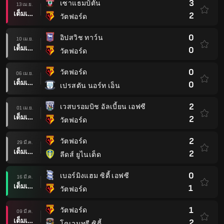
3
เซาแธมป์ตัน
13 เม.ย.
เต็มเวลา
2
วัตฟอร์ด
0
อิปสวิช ทาว์น
10 เม.ย.
เต็มเวลา
0
วัตฟอร์ด
0
วัตฟอร์ด
06 เม.ย.
เต็มเวลา
0
เปรสตัน นอร์ท เอ็น
2
เวสบรอมบิช อัลเบี้ยน เอฟซี
01 เม.ย.
เต็มเวลา
2
วัตฟอร์ด
2
วัตฟอร์ด
29 มี.ค.
เต็มเวลา
2
ลีดส์ ยูไนเต็ด
0
เบอร์มิงแฮม ซิตี้ เอฟซี
16 มี.ค.
เต็มเวลา
1
วัตฟอร์ด
1
วัตฟอร์ด
09 มี.ค.
เต็มเวลา
2
โคเวนทรี ซิตี้