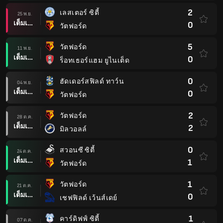
2
เลสเตอร์ ซิตี้
25 พ.ย.
เต็มเวลา
0
วัตฟอร์ด
5
วัตฟอร์ด
11 พ.ย.
เต็มเวลา
0
ร็อทเธอร์แฮม ยูไนเต็ด
0
ฮัดเดอร์สฟิลด์ ทาว์น
04 พ.ย.
เต็มเวลา
0
วัตฟอร์ด
2
วัตฟอร์ด
28 ต.ค.
เต็มเวลา
2
มิลวอลล์
0
สวอนซี ซิตี้
24 ต.ค.
เต็มเวลา
1
วัตฟอร์ด
1
วัตฟอร์ด
21 ต.ค.
เต็มเวลา
0
เชฟฟิลด์ เว้นส์เดย์
1
คาร์ดิฟฟ์ ซิตี้
07 ต.ค.