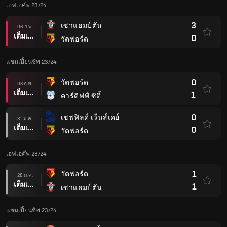
เอฟเอคัพ 23/24
3
เซาแธมป์ตัน
06 ก.พ.
เต็มเวลา
0
วัตฟอร์ด
แชมเปี้ยนชิพ 23/24
0
วัตฟอร์ด
03 ก.พ.
เต็มเวลา
1
คาร์ดิฟฟ์ ซิตี้
0
เชฟฟิลด์ เว้นส์เดย์
31 ม.ค.
เต็มเวลา
0
วัตฟอร์ด
เอฟเอคัพ 23/24
1
วัตฟอร์ด
28 ม.ค.
เต็มเวลา
1
เซาแธมป์ตัน
แชมเปี้ยนชิพ 23/24