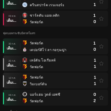
เต็มเวลา
1
ควีนสปาร์ค เรนเจอร์s
1
ชาร์ลตัน แอธเลติก
09 ส.ค.
เต็มเวลา
0
วัตฟอร์ด
ฟุตบอลกระชับมิตรสโมสร
1
วัตฟอร์ด
30 ก.ค.
เต็มเวลา
0
เดปอร์ติโว่ ลา กอรุนญ่า
1
เลย์ตัน โอเรียลท์
26 ก.ค.
เต็มเวลา
1
วัตฟอร์ด
1
วัตฟอร์ด
12 ก.ค.
เต็มเวลา
1
วิมเบอร์ดัน
0
บอร์แฮม วูดด์ เอฟซี
08 ก.ค.
เต็มเวลา
2
วัตฟอร์ด