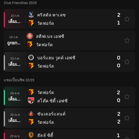
Club Friendlies 2023
2
คริสตัล พาเลซ
22 ก.ค.
เต็มเวลา
1
วัตฟอร์ด
สตีฟเนจ เอฟซี
18 ก.ค.
ถูกยกเลิก
วัตฟอร์ด
0
บอร์แฮม วูดด์ เอฟซี
05 ก.ค.
เต็มเวลา
0
วัตฟอร์ด
แชมเปี้ยนชิพ 22/23
2
วัตฟอร์ด
08 พ.ค.
เต็มเวลา
0
สโต๊ค ซิตี้ เอฟซี
2
ซันเดอร์แลนด์
29 เม.ย.
เต็มเวลา
2
วัตฟอร์ด
1
ฮัลล์ ซิตี้
22 เม.ย.