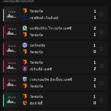
แชมเปี้ยนชิพ 2024/2025
1
วัตฟอร์ด
03 พ.ค.
เต็มเวลา
1
เชฟฟิลด์ เว้นส์เดย์
2
แบล๊คเบิร์น โรเวอร์ส เอฟซี
26 เม.ย.
เต็มเวลา
1
วัตฟอร์ด
1
ปอร์ทสมัธ
21 เม.ย.
เต็มเวลา
0
วัตฟอร์ด
1
วัตฟอร์ด
18 เม.ย.
เต็มเวลา
2
เบิร์นลี่ย์ เอฟซี
2
เวสบรอมบิช อัลเบี้ยน เอฟซี
12 เม.ย.
เต็มเวลา
1
วัตฟอร์ด
1
วัตฟอร์ด
08 เม.ย.
เต็มเวลา
0
ฮัลล์ ซิตี้