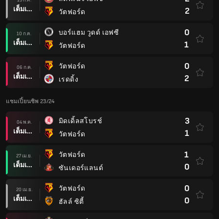
เต็มเวลา
2
วัตฟอร์ด
0
บอร์แฮม วูดด์ เอฟซี
10 ก.ค.
เต็มเวลา
1
วัตฟอร์ด
0
วัตฟอร์ด
06 ก.ค.
เต็มเวลา
2
เรดดิ้ง
แชมเปี้ยนชิพ 23/24
3
มิดเดิ้ลสโบรช์
04 พ.ค.
เต็มเวลา
1
วัตฟอร์ด
1
วัตฟอร์ด
27 เม.ย.
เต็มเวลา
0
ซันเดอร์แลนด์
0
วัตฟอร์ด
20 เม.ย.
เต็มเวลา
0
ฮัลล์ ซิตี้