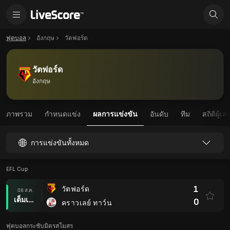
ฟุตบอล
อังกฤษ
วัตฟอร์ด
วัตฟอร์ด
อังกฤษ
ภาพรวม
กำหนดแข่ง
ผลการแข่งขัน
อันดับ
ทีม
สถิติผู้เล่
การแข่งขันทั้งหมด
EFL Cup
1
วัตฟอร์ด
08 ส.ค.
เต็มเวลา
0
คราวเลย์ ทาว์น
ฟุตบอลกระชับมิตรสโมสร