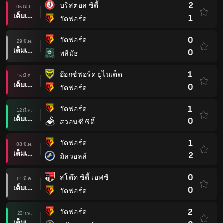
2
บริสตอล ซิตี้
05 เม.ย.
เต็มเวลา
1
วัตฟอร์ด
0
วัตฟอร์ด
29 มี.ค.
เต็มเวลา
0
พลีมัธ
1
อ๊อกซ์ฟอร์ด ยูไนเต็ด
15 มี.ค.
เต็มเวลา
0
วัตฟอร์ด
1
วัตฟอร์ด
12 มี.ค.
เต็มเวลา
0
สวอนซี ซิตี้
1
วัตฟอร์ด
08 มี.ค.
เต็มเวลา
2
มิลวอลล์
0
สโต๊ค ซิตี้ เอฟซี
01 มี.ค.
เต็มเวลา
0
วัตฟอร์ด
2
วัตฟอร์ด
23 ก.พ.
เต็มเวลา