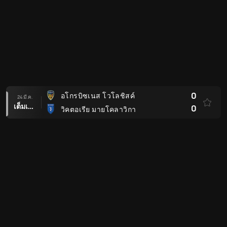
0
อโกรบิซเนส โวโลชิสค์
24 มี.ค.
เต็มเวลา
0
วิคตอเรีย มายโคลาวิกา