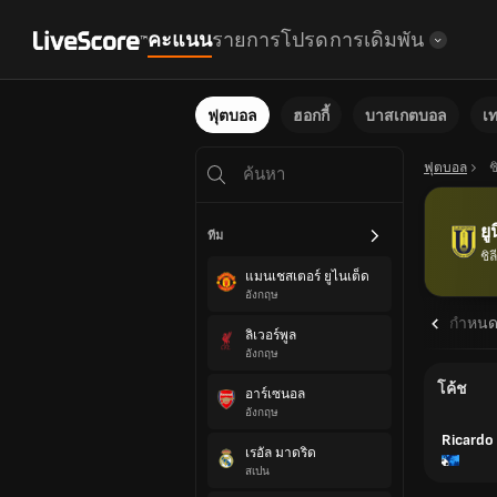
คะแนน
รายการโปรด
การเดิมพัน
ฟุตบอล
ฮอกกี้
บาสเกตบอล
เ
ฟุตบอล
ช
ยู
ทีม
ชิลี
แมนเชสเตอร์ ยูไนเต็ด
อังกฤษ
ภาพรวม
กำหนด
ลิเวอร์พูล
อังกฤษ
โค้ช
อาร์เซนอล
อังกฤษ
Ricardo
เรอัล มาดริด
สเปน