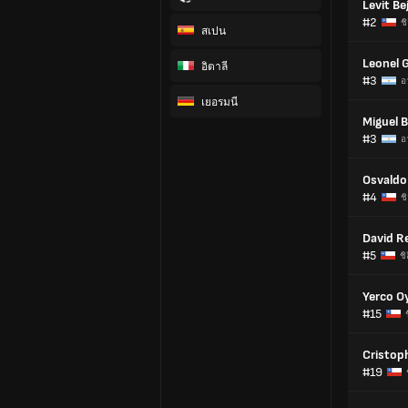
Levit Be
#2
ชิ
สเปน
Leonel 
อิตาลี
#3
อ
เยอรมนี
Miguel B
#3
อ
Osvaldo
#4
ชิ
David R
#5
ชิ
Yerco O
#15
Cristop
#19