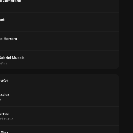
al Zambrano
met
co Herrera
Gabriel Mussis
นตินา
งหน้า
zalez
ลี
arrea
าร์เจนตินา
 Diaz