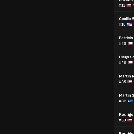
#11
ช
Cecilio
#18
Patrici
#23
Diego S
#29
Martin 
#35
Martin 
#36
Rodrigo
#50
Rodrigo 