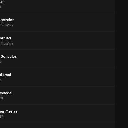
jar
ลี
Gonzalez
าร์เจนตินา
arbieri
าร์เจนตินา
 Gonzalez
ลี
etamal
ลี
yanedel
ชิลี
her Mesias
ชิลี