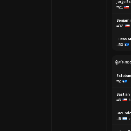
Jorge Es
#21
Benjami
#32
Lucas M
#50
ผู้เล่นก
Esteban
#2
Bastian
#6
ชิ
Facundo
#8
อ