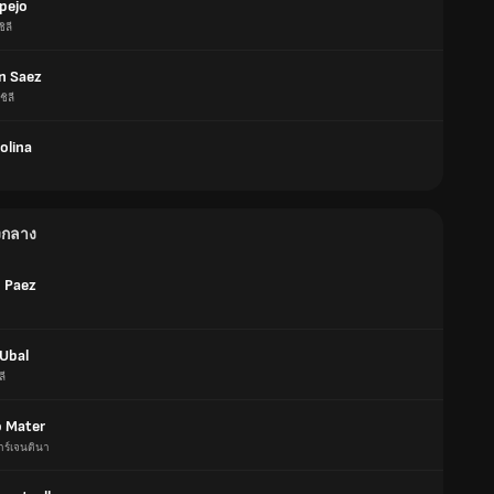
pejo
ชิลี
n Saez
ชิลี
olina
องกลาง
 Paez
 Ubal
ลี
 Mater
าร์เจนตินา