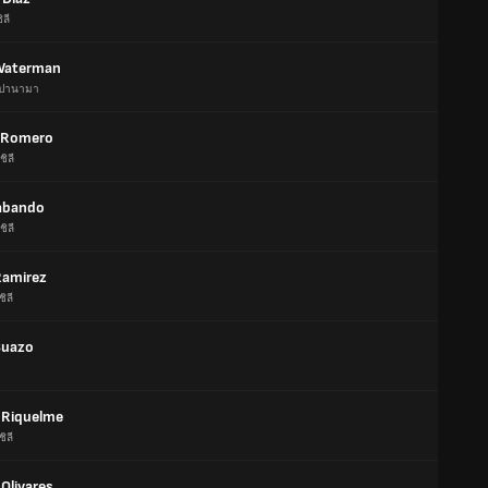
ิลี
 Waterman
ปานามา
o Romero
ชิลี
abando
ชิลี
Ramirez
ชิลี
Suazo
 Riquelme
ชิลี
Olivares