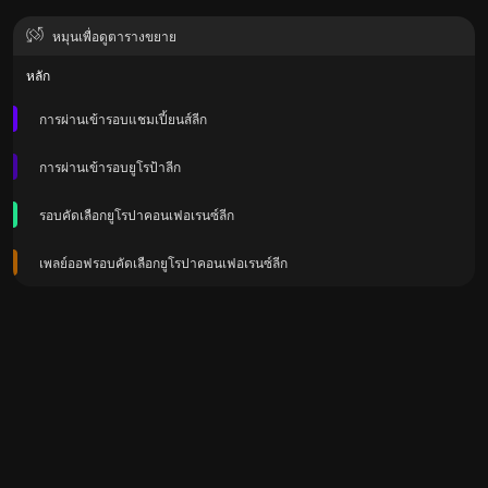
หมุนเพื่อดูตารางขยาย
หลัก
การผ่านเข้ารอบแชมเปี้ยนส์ลีก
การผ่านเข้ารอบยูโรป้าลีก
รอบคัดเลือกยูโรปาคอนเฟอเรนซ์ลีก
เพลย์ออฟรอบคัดเลือกยูโรปาคอนเฟอเรนซ์ลีก