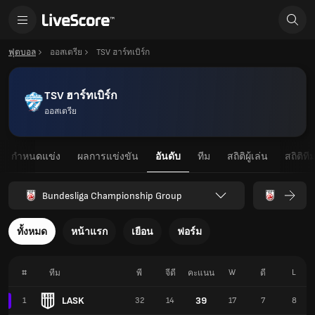
ฟุตบอล
ออสเตรีย
TSV ฮาร์ทเบิร์ก
TSV ฮาร์ทเบิร์ก
ออสเตรีย
กำหนดแข่ง
ผลการแข่งขัน
อันดับ
ทีม
สถิติผู้เล่น
สถิติที
Bundesliga Championship Group
ทั้งหมด
หน้าแรก
เยือน
ฟอร์ม
#
W
L
ทีม
พี
จีดี
คะแนน
ดี
LASK
39
1
32
14
17
7
8