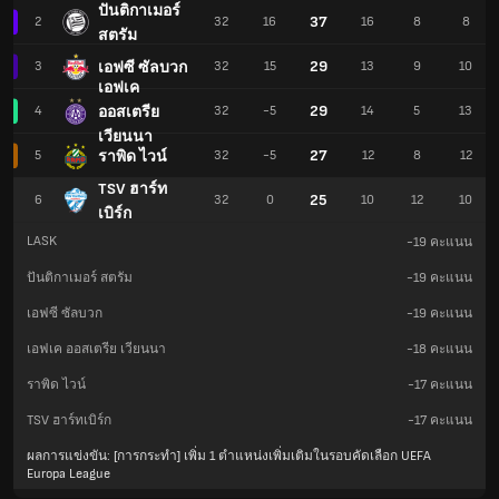
ปันติกาเมอร์
37
2
32
16
16
8
8
สตรัม
29
เอฟซี ซัลบวก
3
32
15
13
9
10
เอฟเค
29
ออสเตรีย
4
32
-5
14
5
13
เวียนนา
27
ราพิด ไวน์
5
32
-5
12
8
12
TSV ฮาร์ท
25
6
32
0
10
12
10
เบิร์ก
LASK
-19
คะแนน
ปันติกาเมอร์ สตรัม
-19
คะแนน
เอฟซี ซัลบวก
-19
คะแนน
เอฟเค ออสเตรีย เวียนนา
-18
คะแนน
ราพิด ไวน์
-17
คะแนน
TSV ฮาร์ทเบิร์ก
-17
คะแนน
ผลการแข่งขัน: [การกระทำ] เพิ่ม 1 ตำแหน่งเพิ่มเติมในรอบคัดเลือก UEFA
Europa League