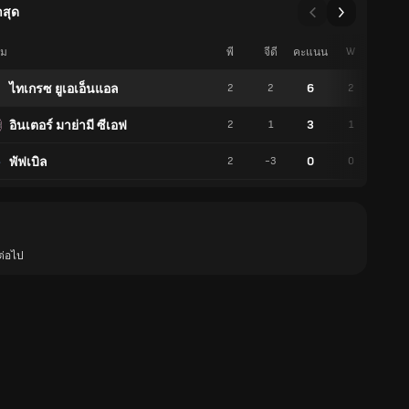
าสุด
W
ีม
พี
จีดี
คะแนน
ดี
6
ไทเกรซ ยูเอเอ็นแอล
2
2
2
0
3
อินเตอร์ มาย่ามี ซีเอฟ
2
1
1
0
0
พัฟเบิล
2
-3
0
0
ต่อไป