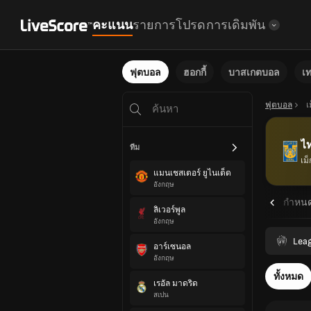
คะแนน
รายการโปรด
การเดิมพัน
ฟุตบอล
ฮอกกี้
บาสเกตบอล
เ
ฟุตบอล
เ
ไ
ทีม
เม็
แมนเชสเตอร์ ยูไนเต็ด
อังกฤษ
ภาพรวม
กำหนด
ลิเวอร์พูล
อังกฤษ
Lea
อาร์เซนอล
อังกฤษ
ทั้งหมด
เรอัล มาดริด
สเปน