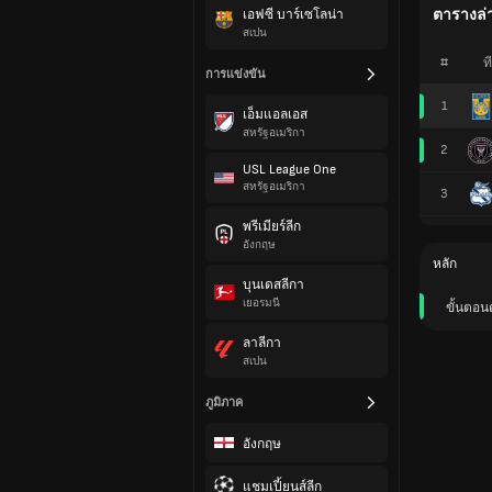
ตารางล่
เอฟซี บาร์เซโลน่า
สเปน
#
ท
การแข่งขัน
1
เอ็มแอลเอส
สหรัฐอเมริกา
2
USL League One
สหรัฐอเมริกา
3
พรีเมียร์ลีก
อังกฤษ
หลัก
บุนเดสลีกา
เยอรมนี
ขั้นตอน
ลาลีกา
สเปน
ภูมิภาค
อังกฤษ
แชมเปี้ยนส์ลีก