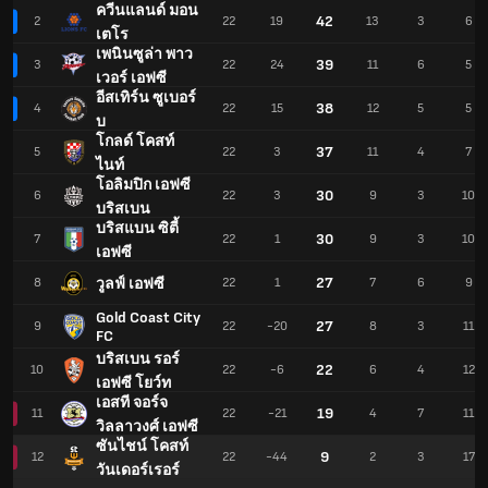
ควีนแลนด์ มอน
42
2
22
19
13
3
6
เตโร
เพนินซูล่า พาว
39
3
22
24
11
6
5
เวอร์ เอฟซี
อีสเทิร์น ซูเบอร์
38
4
22
15
12
5
5
บ
โกลด์ โคสท์
37
5
22
3
11
4
7
ไนท์
โอลิมปิก เอฟซี
30
6
22
3
9
3
10
บริสเบน
บริสแบน ซิตี้
30
7
22
1
9
3
10
เอฟซี
27
วูลฟ์ เอฟซี
8
22
1
7
6
9
Gold Coast City
27
9
22
-20
8
3
11
FC
บริสเบน รอร์
22
10
22
-6
6
4
12
เอฟซี โยว์ท
เอสที จอร์จ
19
11
22
-21
4
7
11
วิลลาวงศ์ เอฟซี
ซันไชน์ โคสท์
9
12
22
-44
2
3
17
วันเดอร์เรอร์