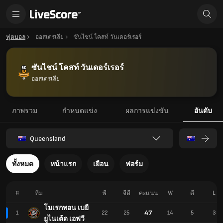
ฟุตบอล
ออสเตรเลีย
ซันไชน์ โคสท์ วันเดอร์เรอร์
ซันไชน์ โคสท์ วันเดอร์เรอร์
ออสเตรเลีย
ภาพรวม
กำหนดแข่ง
ผลการแข่งขัน
อันดับ
Queensland
ทั้งหมด
หน้าแรก
เยือน
ฟอร์ม
#
W
L
ทีม
พี
จีดี
คะแนน
ดี
โมเรกทอน เบยื
47
1
22
25
14
5
3
ยูไนเต้ด เอฟวี