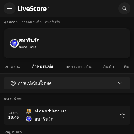
ฟุตบอล
สกอตแลนด์
สทารินรัก
สทารินรัก
สกอตแลนด์
ภาพรวม
กำหนดแข่ง
ผลการแข่งขัน
อันดับ
ทีม
การแข่งขันทั้งหมด
ชาเลนจ์ คัพ
Alloa Athletic FC
11 ส.ค.
18:45
สทารินรัก
รายกา
โปรด
League Two