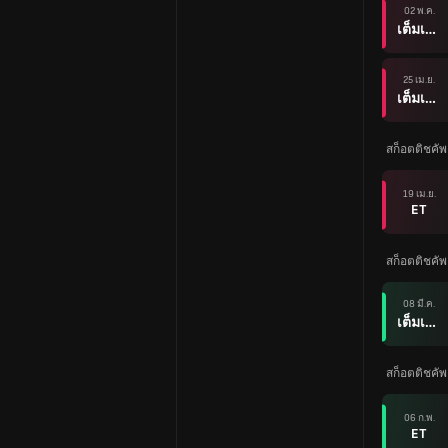
02 พ.ค.
เต็มเวลา
25 เม.ย.
เต็มเวลา
สก็อตติชคัพ
19 เม.ย.
ET
สก็อตติชคัพ
08 มี.ค.
เต็มเวลา
สก็อตติชคัพ
06 ก.พ.
ET