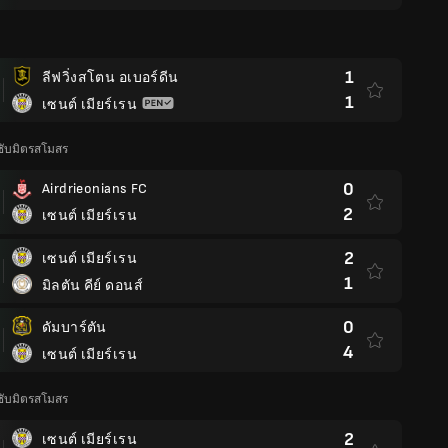
1
ลีฟวิ่งสโตน อเบอร์ดีน
1
เซนต์ เมียร์เรน
ับมิตรสโมสร
0
Airdrieonians FC
2
เซนต์ เมียร์เรน
2
เซนต์ เมียร์เรน
1
มิลตัน คีย์ ดอนส์
0
ดัมบาร์ตัน
4
เซนต์ เมียร์เรน
ับมิตรสโมสร
2
เซนต์ เมียร์เรน