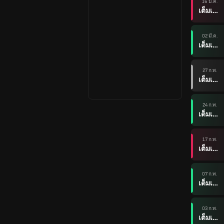
16 มี.ค.
เต็มเวลา
02 มี.ค.
เต็มเวลา
27 ก.พ.
เต็มเวลา
24 ก.พ.
เต็มเวลา
17 ก.พ.
เต็มเวลา
07 ก.พ.
เต็มเวลา
03 ก.พ.
เต็มเวลา