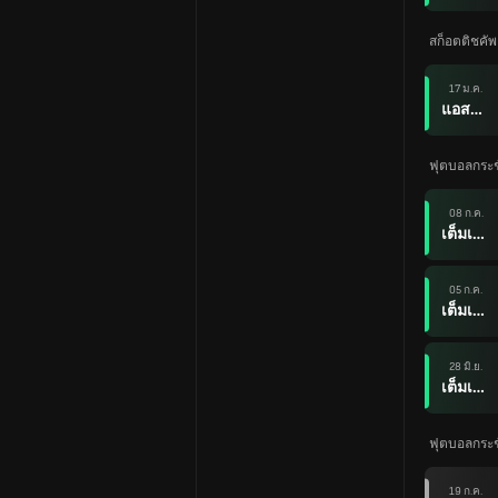
สก็อตติชคัพ
17 ม.ค.
แอสซิสต์
ฟุตบอลกระช
08 ก.ค.
เต็มเวลา
05 ก.ค.
เต็มเวลา
28 มิ.ย.
เต็มเวลา
ฟุตบอลกระช
19 ก.ค.