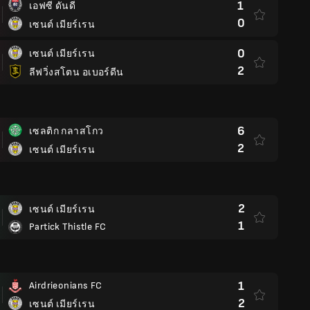
1
เอฟซี ดันดี
0
เซนต์ เมียร์เรน
0
เซนต์ เมียร์เรน
2
ลีฟวิ่งสโตน อเบอร์ดีน
6
เซลติก กลาสโกว
2
เซนต์ เมียร์เรน
2
เซนต์ เมียร์เรน
1
Partick Thistle FC
1
Airdrieonians FC
2
เซนต์ เมียร์เรน