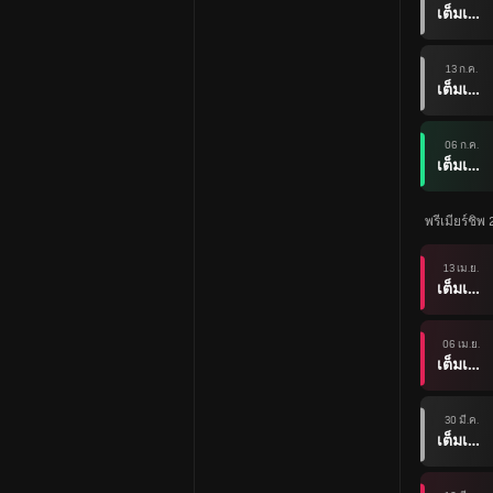
เต็มเวลา
13 ก.ค.
เต็มเวลา
06 ก.ค.
เต็มเวลา
พรีเมียร์ชิพ
13 เม.ย.
เต็มเวลา
06 เม.ย.
เต็มเวลา
30 มี.ค.
เต็มเวลา