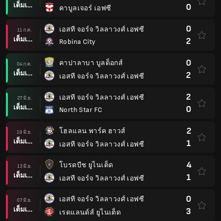
เต็มเวลา
0
คาบูลเจอร์ เอฟซี
0
เอสที จอร์จ วิลลาวงศ์ เอฟซี
11 ก.ค.
เต็มเวลา
2
Robina City
0
คาปาลาบา บูลด็อกส์
04 ก.ค.
เต็มเวลา
2
เอสที จอร์จ วิลลาวงศ์ เอฟซี
2
เอสที จอร์จ วิลลาวงศ์ เอฟซี
27 มิ.ย.
เต็มเวลา
0
North Star FC
2
โฮลแลน พาร์ค ฮาวส์
19 มิ.ย.
เต็มเวลา
1
เอสที จอร์จ วิลลาวงศ์ เอฟซี
4
โบรดบีช ยูไนเต็ด
13 มิ.ย.
เต็มเวลา
1
เอสที จอร์จ วิลลาวงศ์ เอฟซี
0
เอสที จอร์จ วิลลาวงศ์ เอฟซี
07 มิ.ย.
เต็มเวลา
3
เรดแลนด์ส์ ยูไนเต็ด