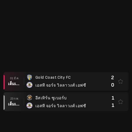
2
Gold Coast City FC
01 มี.ค.
เต็มเวลา
0
เอสที จอร์จ วิลลาวงศ์ เอฟซี
1
อีสเทิร์น ซูเบอร์บ
23 ก.พ.
เต็มเวลา
1
เอสที จอร์จ วิลลาวงศ์ เอฟซี