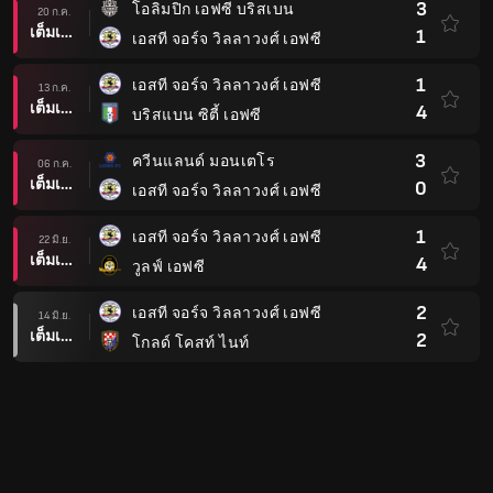
3
โอลิมปิก เอฟซี บริสเบน
20 ก.ค.
เต็มเวลา
1
เอสที จอร์จ วิลลาวงศ์ เอฟซี
1
เอสที จอร์จ วิลลาวงศ์ เอฟซี
13 ก.ค.
เต็มเวลา
4
บริสแบน ซิตี้ เอฟซี
3
ควีนแลนด์ มอนเตโร
06 ก.ค.
เต็มเวลา
0
เอสที จอร์จ วิลลาวงศ์ เอฟซี
1
เอสที จอร์จ วิลลาวงศ์ เอฟซี
22 มิ.ย.
เต็มเวลา
4
วูลฟ์ เอฟซี
2
เอสที จอร์จ วิลลาวงศ์ เอฟซี
14 มิ.ย.
เต็มเวลา
2
โกลด์ โคสท์ ไนท์