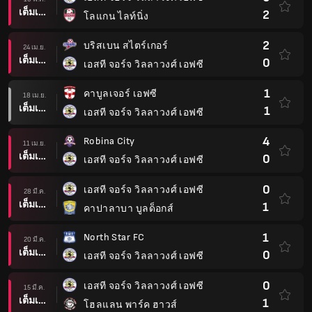
เต็มเวลา
2
โลแกน ไลท์นิ่ง
2
บริสเบน สไตร์เกอร์
24 เม.ย.
เต็มเวลา
0
เอสที จอร์จ วิลลาวงศ์ เอฟซี
1
คาบูลเจอร์ เอฟซี
18 เม.ย.
เต็มเวลา
1
เอสที จอร์จ วิลลาวงศ์ เอฟซี
4
Robina City
11 เม.ย.
เต็มเวลา
0
เอสที จอร์จ วิลลาวงศ์ เอฟซี
0
เอสที จอร์จ วิลลาวงศ์ เอฟซี
28 มี.ค.
เต็มเวลา
1
คาปาลาบา บูลด็อกส์
1
North Star FC
20 มี.ค.
เต็มเวลา
0
เอสที จอร์จ วิลลาวงศ์ เอฟซี
0
เอสที จอร์จ วิลลาวงศ์ เอฟซี
15 มี.ค.
เต็มเวลา
1
โฮลแลน พาร์ค ฮาวส์