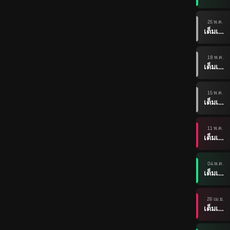
25 พ.ค.
เต็มเวลา
18 พ.ค.
เต็มเวลา
15 พ.ค.
เต็มเวลา
11 พ.ค.
เต็มเวลา
04 พ.ค.
เต็มเวลา
26 เม.ย.
เต็มเวลา