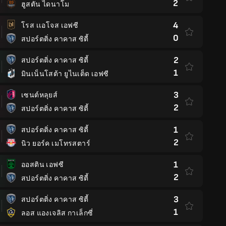
2
ฮูสตัน ไดนาโม
4
โรส เเอโจส เอฟซี
0
สปอร์ตติ่ง คาคาส ซิตี้
2
สปอร์ตติ่ง คาคาส ซิตี้
1
มินเน็นโสต้า ยูไนเต็ด เอฟซี
3
เซนต์หลุยส์
2
สปอร์ตติ่ง คาคาส ซิตี้
1
สปอร์ตติ่ง คาคาส ซิตี้
2
นิว ยอร์ค เมโทรสตาร์
1
ออสติน เอฟซี
2
สปอร์ตติ่ง คาคาส ซิตี้
3
สปอร์ตติ่ง คาคาส ซิตี้
1
ลอส แองเจลิส กาเล็กซี่