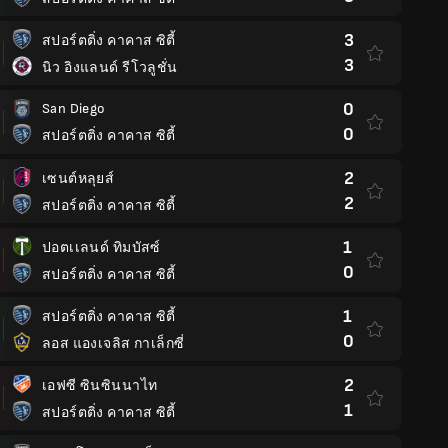
3
สปอร์ตติ่ง คาคาส ซิตี้
3
นิว อิงแลนด์ รีโวลูชั่น
0
San Diego
0
สปอร์ตติ่ง คาคาส ซิตี้
2
เซนต์หลุยส์
2
สปอร์ตติ่ง คาคาส ซิตี้
1
ปอตเเลนด์ ทิมบัสซ์
0
สปอร์ตติ่ง คาคาส ซิตี้
1
สปอร์ตติ่ง คาคาส ซิตี้
0
ลอส แองเจลิส กาเล็กซี่
2
เอฟซี ซินซินนาไท
1
สปอร์ตติ่ง คาคาส ซิตี้