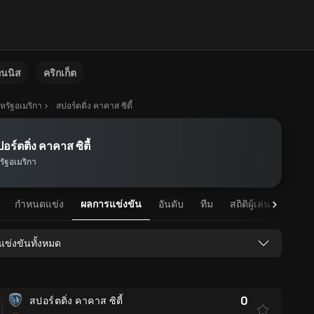
ทนนิส
คริกเก็ต
หรัฐอเมริกา
สปอร์ตติ่ง คาคาส ซิตี้
อร์ตติ่ง คาคาส ซิตี้
รัฐอเมริกา
กำหนดแข่ง
ผลการแข่งขัน
อันดับ
ทีม
สถิติผู้เล่น
สถิติท
แข่งขันทั้งหมด
0
สปอร์ตติ่ง คาคาส ซิตี้