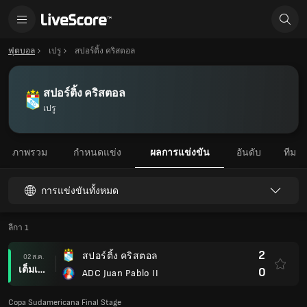
ฟุตบอล
เปรู
สปอร์ติ้ง คริสตอล
สปอร์ติ้ง คริสตอล
เปรู
ภาพรวม
กำหนดแข่ง
ผลการแข่งขัน
อันดับ
ทีม
การแข่งขันทั้งหมด
ลีกา 1
2
สปอร์ติ้ง คริสตอล
02 ส.ค.
เต็มเวลา
0
ADC Juan Pablo II
Copa Sudamericana Final Stage