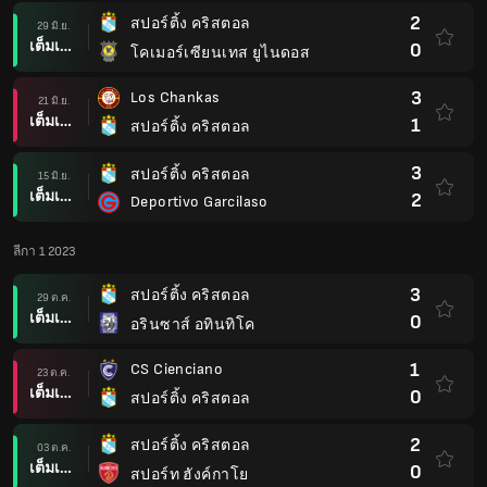
2
สปอร์ติ้ง คริสตอล
29 มิ.ย.
เต็มเวลา
0
โคเมอร์เซียนเทส ยูไนดอส
3
Los Chankas
21 มิ.ย.
เต็มเวลา
1
สปอร์ติ้ง คริสตอล
3
สปอร์ติ้ง คริสตอล
15 มิ.ย.
เต็มเวลา
2
Deportivo Garcilaso
ลีกา 1 2023
3
สปอร์ติ้ง คริสตอล
29 ต.ค.
เต็มเวลา
0
อรินซาส์ อทินทิโค
1
CS Cienciano
23 ต.ค.
เต็มเวลา
0
สปอร์ติ้ง คริสตอล
2
สปอร์ติ้ง คริสตอล
03 ต.ค.
เต็มเวลา
0
สปอร์ท ฮังค์กาโย