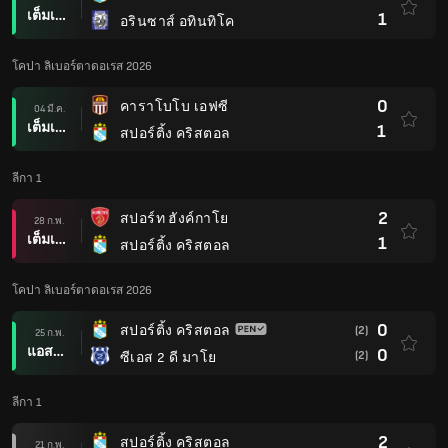
เต็มเวลา
1
อรินซาส์ อทินทิโค
โคปา ลิเบอร์ตาดอเรส 2026
0
คาราโบโบ เอฟซี
04 มี.ค.
เต็มเวลา
1
สปอร์ติ้ง คริสตอล
ลีกา 1
2
สปอร์ท ฮังค์กาโย
28 ก.พ.
เต็มเวลา
1
สปอร์ติ้ง คริสตอล
โคปา ลิเบอร์ตาดอเรส 2026
0
สปอร์ติ้ง คริสตอล
(2)
25 ก.พ.
แอสซิสต์
0
(2)
ซีเอส 2 ดี มาโย
ลีกา 1
2
สปอร์ติ้ง คริสตอล
21 ก.พ.