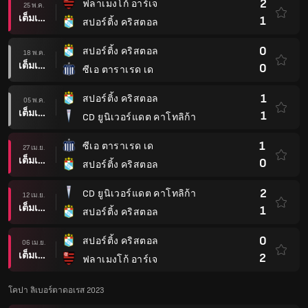
2
ฟลาเมงโก้ อาร์เจ
25 พ.ค.
เต็มเวลา
1
สปอร์ติ้ง คริสตอล
0
สปอร์ติ้ง คริสตอล
18 พ.ค.
เต็มเวลา
0
ซีเอ ตาราเรด เด
1
สปอร์ติ้ง คริสตอล
05 พ.ค.
เต็มเวลา
1
CD ยูนิเวอร์แดต คาโทลิก้า
1
ซีเอ ตาราเรด เด
27 เม.ย.
เต็มเวลา
0
สปอร์ติ้ง คริสตอล
2
CD ยูนิเวอร์แดต คาโทลิก้า
12 เม.ย.
เต็มเวลา
1
สปอร์ติ้ง คริสตอล
0
สปอร์ติ้ง คริสตอล
06 เม.ย.
เต็มเวลา
2
ฟลาเมงโก้ อาร์เจ
โคปา ลิเบอร์ตาดอเรส 2023