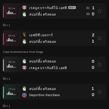
1
เรดบูล บรากันติโน้ เอสพี
(1)
30 ก.ค.
เต็มเวลา
0
(0)
สปอร์ติ้ง คริสตอล
ลีกา 1
2
เอฟบีซี เมลการ์
26 ก.ค.
เต็มเวลา
1
สปอร์ติ้ง คริสตอล
Copa Sudamericana Final Stage
0
สปอร์ติ้ง คริสตอล
23 ก.ค.
เต็มเวลา
0
เรดบูล บรากันติโน้ เอสพี
ลีกา 1
1
สปอร์ติ้ง คริสตอล
17 ก.ค.
เต็มเวลา
0
Deportivo Garcilaso
ลีกา 1