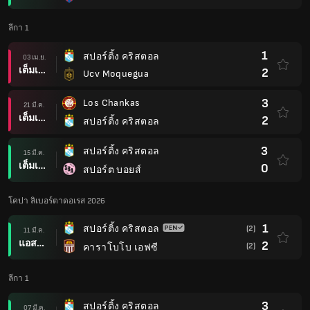
ลีกา 1
1
สปอร์ติ้ง คริสตอล
03 เม.ย.
เต็มเวลา
2
Ucv Moquegua
3
Los Chankas
21 มี.ค.
เต็มเวลา
2
สปอร์ติ้ง คริสตอล
3
สปอร์ติ้ง คริสตอล
15 มี.ค.
เต็มเวลา
0
สปอร์ต บอยส์
โคปา ลิเบอร์ตาดอเรส 2026
1
สปอร์ติ้ง คริสตอล
(2)
11 มี.ค.
แอสซิสต์
2
(2)
คาราโบโบ เอฟซี
ลีกา 1
3
สปอร์ติ้ง คริสตอล
07 มี.ค.