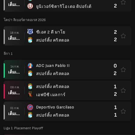
เต็มเวลา
2
ยูนิเวอร์ซิตาริโอ เดอ ดิปอร์เต้
โคปา ลิเบอร์ตาดอเรส 2026
2
ซีเอส 2 ดี มาโย
18 ก.พ.
เต็มเวลา
2
สปอร์ติ้ง คริสตอล
ลีกา 1
0
ADC Juan Pablo II
14 ก.พ.
เต็มเวลา
2
สปอร์ติ้ง คริสตอล
1
สปอร์ติ้ง คริสตอล
08 ก.พ.
เต็มเวลา
2
เอฟบีซี เมลการ์
1
Deportivo Garcilaso
01 ก.พ.
เต็มเวลา
1
สปอร์ติ้ง คริสตอล
Liga 1: Placement Playoff