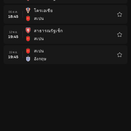
โปรด
โครเอเชีย
06 ต.ค.
18:45
สเปน
รายกา
โปรด
สาธารณรัฐเช็ก
12 พ.ย.
19:45
สเปน
รายกา
โปรด
สเปน
15 พ.ย.
19:45
อังกฤษ
รายกา
โปรด