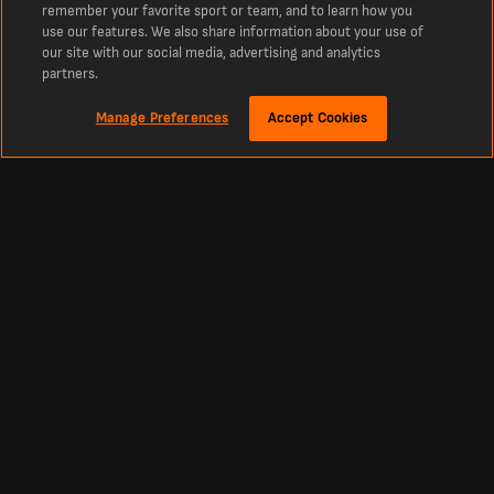
remember your favorite sport or team, and to learn how you
use our features. We also share information about your use of
our site with our social media, advertising and analytics
partners.
Manage Preferences
Accept Cookies
เกี่ยวกับ
ผลบอลสด โปรแกรมแข่ง และผลการแข่งขันล่าสุดจาก LiveScore
ศูนย์รวมผลการแข่งขันกีฬาแบบสด ทั้งฟุตบอล คริกเก็ต เทนนิส บาสเกตบอล ฮอกกี้
และกีฬาอื่นๆ อัปเดตตารางการแข่งขัน ผลบอลสดล่าสุด และผลคะแนนจากลีกชั้นนำ
ทั่วโลก รวมถึงพรีเมียร์ลีก ลาลีกา และแชมเปียนส์ลีก
English
|
Nederlands
|
Portugués
|
Español
|
Български
|
คนไทย
|
Bahasa
Indonesia
Footbal
Other Sports
Premier League Scores
Cricket Scores