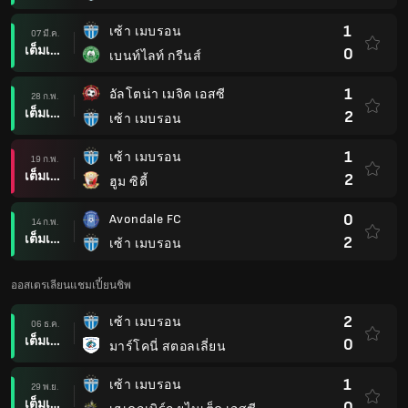
1
เซ้า เมบรอน
07 มี.ค.
เต็มเวลา
0
เบนท์ไลท์ กรีนส์
1
อัลโตน่า เมจิค เอสซี
28 ก.พ.
เต็มเวลา
2
เซ้า เมบรอน
1
เซ้า เมบรอน
19 ก.พ.
เต็มเวลา
2
ฮูม ซิตี้
0
Avondale FC
14 ก.พ.
เต็มเวลา
2
เซ้า เมบรอน
ออสเตรเลียนแชมเปี้ยนชิพ
2
เซ้า เมบรอน
06 ธ.ค.
เต็มเวลา
0
มาร์โคนี่ สตอลเลี่ยน
1
เซ้า เมบรอน
29 พ.ย.
เต็มเวลา
0