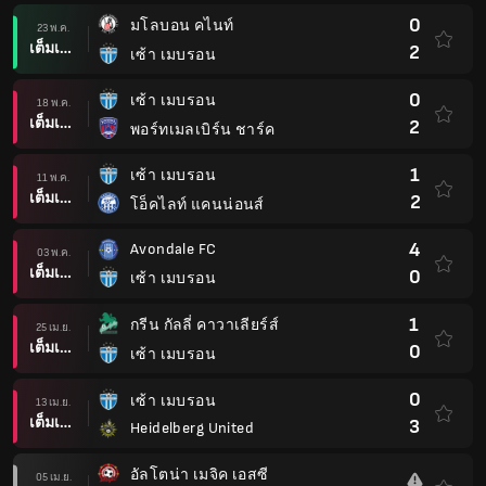
0
มโลบอน คไนท์
23 พ.ค.
เต็มเวลา
2
เซ้า เมบรอน
0
เซ้า เมบรอน
18 พ.ค.
เต็มเวลา
2
พอร์ทเมลเบิร์น ชาร์ค
1
เซ้า เมบรอน
11 พ.ค.
เต็มเวลา
2
โอ็คไลท์ แคนน่อนส์
4
Avondale FC
03 พ.ค.
เต็มเวลา
0
เซ้า เมบรอน
1
กรีน กัลลี่ คาวาเลียร์ส์
25 เม.ย.
เต็มเวลา
0
เซ้า เมบรอน
0
เซ้า เมบรอน
13 เม.ย.
เต็มเวลา
3
Heidelberg United
อัลโตน่า เมจิค เอสซี
05 เม.ย.