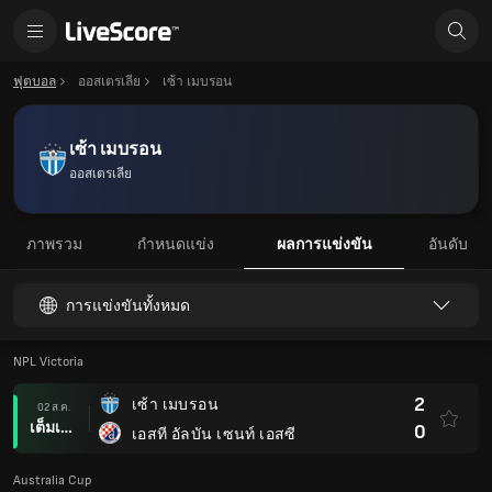
ฟุตบอล
ออสเตรเลีย
เซ้า เมบรอน
เซ้า เมบรอน
ออสเตรเลีย
ภาพรวม
กำหนดแข่ง
ผลการแข่งขัน
อันดับ
การแข่งขันทั้งหมด
NPL Victoria
2
เซ้า เมบรอน
02 ส.ค.
เต็มเวลา
0
เอสที อัลบัน เซนท์ เอสซี
Australia Cup