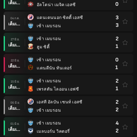
เต็มเวลา
0
อัลโตน่า เมจิค เอสซี
3
แดนเดนนอก ซิตตี้ เอสซี
04 ก.ค.
เต็มเวลา
3
เซ้า เมบรอน
2
เซ้า เมบรอน
27 มิ.ย.
เต็มเวลา
1
ฮูม ซิตี้
0
เซ้า เมบรอน
22 มิ.ย.
เต็มเวลา
1
เเดนดีนัน ทันเดอร์
2
เซ้า เมบรอน
15 มิ.ย.
เต็มเวลา
1
เพรสตัน ไลออน เอฟซี
2
เอสที อัลบัน เซนท์ เอสซี
06 มิ.ย.
เต็มเวลา
2
เซ้า เมบรอน
4
เซ้า เมบรอน
01 มิ.ย.
เต็มเวลา
2
เมลบอร์น วิคตอรี่