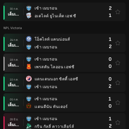
2
เซ้า เมบรอน
30 ก.ค.
เต็มเวลา
1
อเดไลด์ ยูไนเต็ด เอฟ ซี
NPL Victoria
1
โอ็คไลท์ แคนน่อนส์
24 ก.ค.
เต็มเวลา
2
เซ้า เมบรอน
0
เซ้า เมบรอน
18 ก.ค.
เต็มเวลา
0
เพรสตัน ไลออน เอฟซี
0
แดนเดนนอก ซิตตี้ เอสซี
10 ก.ค.
เต็มเวลา
2
เซ้า เมบรอน
1
เซ้า เมบรอน
05 ก.ค.
เต็มเวลา
0
เเดนดีนัน ทันเดอร์
1
เซ้า เมบรอน
28 มิ.ย.
เต็มเวลา
2
กรีน กัลลี่ คาวาเลียร์ส์