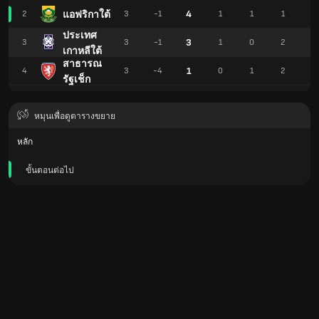
4
แอฟริกาใต้
2
3
-1
1
1
1
2
ประเทศ
3
3
3
-1
1
0
2
2
เกาหลีใต้
สาธารณ
1
4
3
-4
0
1
2
2
รัฐเช็ก
หมุนเพื่อดูตารางขยาย
หลัก
ขั้นตอนต่อไป