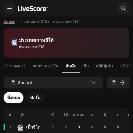
ฟุตบอล
ประเทศเกาหลีใต้
ประเทศเกาหลีใต้
ประเทศเกาหลีใต้
ประเทศเกาหลีใต้
กำหนดแข่ง
ผลการแข่งขัน
อันดับ
ทีม
สถิติผู้เล่น
สถิติที
Group A
ทั้งหมด
ฟอร์ม
#
W
L
ทีม
พี
จีดี
คะแนน
ดี
เอ
9
เม็กซิโก
1
3
6
3
0
0
6