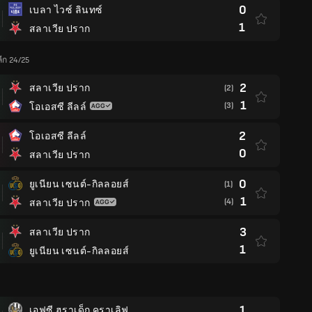
0
เบลา ไวซ์ ลินทซ์
1
สลาเวีย ปราก
ลีก 24/25
2
สลาเวีย ปราก
(2)
1
(3)
โอเอสซี ลีลล์
2
โอเอสซี ลีลล์
0
สลาเวีย ปราก
0
ยูเนียน เซนต์-กิลลอยส์
(1)
1
(4)
สลาเวีย ปราก
3
สลาเวีย ปราก
1
ยูเนียน เซนต์-กิลลอยส์
1
เอฟซี ฮราเด็ก คราเลิฟ