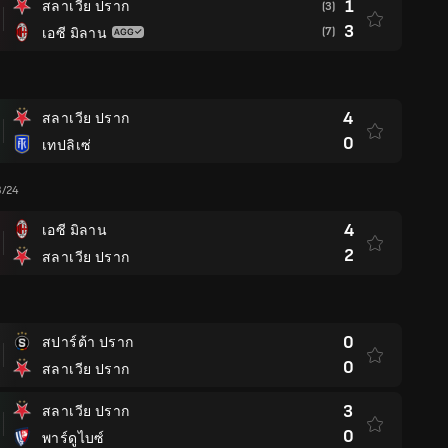
1
สลาเวีย ปราก
(3)
3
(7)
เอซี มิลาน
4
สลาเวีย ปราก
0
เทปลิเซ่
3/24
4
เอซี มิลาน
2
สลาเวีย ปราก
0
สปาร์ต้า ปราก
0
สลาเวีย ปราก
3
สลาเวีย ปราก
0
พาร์ดูไบซ์