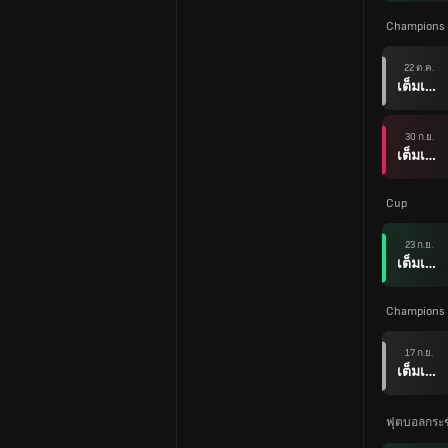
Champions 
22 ต.ค.
เต็มเวลา
30 ก.ย.
เต็มเวลา
Cup
23 ก.ย.
เต็มเวลา
Champions 
17 ก.ย.
เต็มเวลา
ฟุตบอลกระช