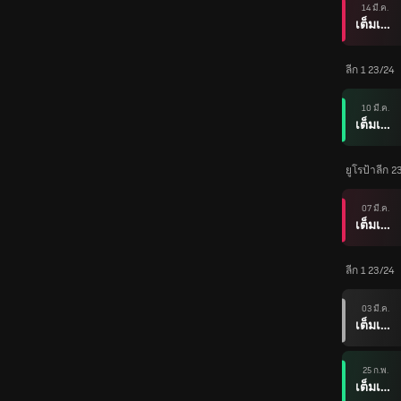
14 มี.ค.
เต็มเวลา
ลีก 1 23/24
10 มี.ค.
เต็มเวลา
ยูโรป้าลีก 2
07 มี.ค.
เต็มเวลา
ลีก 1 23/24
03 มี.ค.
เต็มเวลา
25 ก.พ.
เต็มเวลา