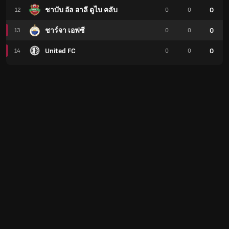
0
ชาบับ อัล อาลี ดูไบ คลับ
12
0
0
0
ชาร์จา เอฟซี
13
0
0
United FC
0
14
0
0