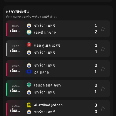
ผลการแข่งขัน
ติดตามการแข่งขัน ชาร์จา เอฟซี ล่าสุด
1
ชาร์จา เอฟซี
16 ก.พ.
เต็มเวลา
2
เอฟซี นาซาฟ
1
แอล ดูเฮล เอสซี
09 ก.พ.
เต็มเวลา
1
ชาร์จา เอฟซี
0
ชาร์จา เอฟซี
22 ธ.ค.
เต็มเวลา
1
อัล ฮิลาล
0
เอแอล อฮลิ คซา
24 พ.ย.
เต็มเวลา
1
ชาร์จา เอฟซี
3
Al-Ittihad Jeddah
04 พ.ย.
เต็มเวลา
0
ชาร์จา เอฟซี