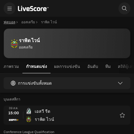
ฟุตบอล
ออสเตรีย
ราพิด ไวน์
ราพิด ไวน์
ออสเตรีย
ภาพรวม
กำหนดแข่ง
ผลการแข่งขัน
อันดับ
ทีม
สถิติผู้เล่
การแข่งขันทั้งหมด
บุนเดสลีกา
09 ส.ค.
เอสวี รีด
15:00
ราพิด ไวน์
รายกา
โปรด
Conference League Qualification