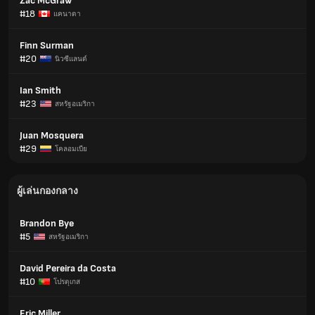
Zac McGraw
#18
แคนาดา
Finn Surman
#20
นิวซีแลนด์
Ian Smith
#23
สหรัฐอเมริกา
Juan Mosquera
#29
โคลอมเบีย
ผู้เล่นกองกลาง
Brandon Bye
#5
สหรัฐอเมริกา
David Pereira da Costa
#10
โปรตุเกส
Eric Miller