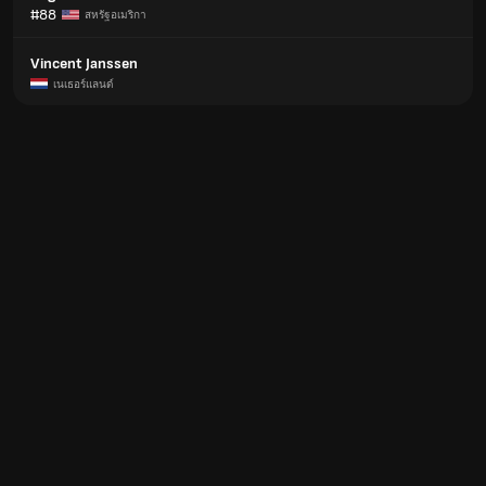
#88
สหรัฐอเมริกา
Vincent Janssen
เนเธอร์แลนด์