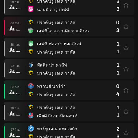
3
ปราค์นรู เจเค วาลัส
19 ส.ค.
เต็มเวลา
3
นอมมี คาจู เอฟซี
0
ปราค์นรู เจเค วาลัส
06 ส.ค.
เต็มเวลา
3
เอฟซีไอ เลวาเดีย ทาลลินน
1
เอฟซี ฟลอร่า ทอลลินน์
28 ก.ค.
เต็มเวลา
1
ปราค์นรู เจเค วาลัส
1
ทัลลินน่า คาลีฟ
22 ก.ค.
เต็มเวลา
1
ปราค์นรู เจเค วาลัส
0
ทรานส์ นาร์ว่า
08 ก.ค.
เต็มเวลา
4
ปราค์นรู เจเค วาลัส
1
ปราค์นรู เจเค วาลัส
30 มิ.ย.
เต็มเวลา
1
เพียดี ลินนามีสคอนด์
2
ทาร์ทู เจเค แทมเมก้า
27 มิ.ย.
เต็มเวลา
3
ปราค์นรู เจเค วาลัส