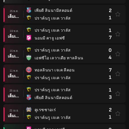
2
เพียดี ลินนามีสคอนด์
25 พ.ค.
เต็มเวลา
1
ปราค์นรู เจเค วาลัส
1
ปราค์นรู เจเค วาลัส
19 พ.ค.
เต็มเวลา
7
นอมมี คาจู เอฟซี
0
ปราค์นรู เจเค วาลัส
15 พ.ค.
เต็มเวลา
4
เอฟซีไอ เลวาเดีย ทาลลินน
7
ทอลลินนา เจเค ลีคอน
11 พ.ค.
เต็มเวลา
1
ปราค์นรู เจเค วาลัส
1
ปราค์นรู เจเค วาลัส
25 เม.ย.
เต็มเวลา
3
เพียดี ลินนามีสคอนด์
2
คูเรซซาอเร่
21 เม.ย.
เต็มเวลา
1
ปราค์นรู เจเค วาลัส