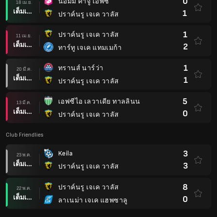
0
นอมมี คาจู เอฟซี
18 เม.ย.
เต็มเวลา
1
ปราค์นรู เจเค วาลัส
1
ปราค์นรู เจเค วาลัส
11 เม.ย.
เต็มเวลา
2
ทาร์ทู เจเค แทมเมก้า
1
ทรานส์ นาร์ว่า
20 มี.ค.
เต็มเวลา
1
ปราค์นรู เจเค วาลัส
5
เอฟซีไอ เลวาเดีย ทาลลินน
13 มี.ค.
เต็มเวลา
0
ปราค์นรู เจเค วาลัส
Club Friendlies
3
Keila
23 พ.ค.
เต็มเวลา
3
ปราค์นรู เจเค วาลัส
8
ปราค์นรู เจเค วาลัส
22 พ.ค.
เต็มเวลา
0
ลาเนม่า เจเค แฮพซาลู