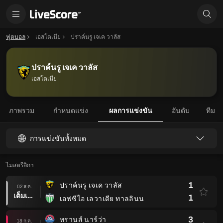
ฟุตบอล
เอสโตเนีย
ปราค์นรู เจเค วาลัส
ปราค์นรู เจเค วาลัส
เอสโตเนีย
ภาพรวม
กำหนดแข่ง
ผลการแข่งขัน
อันดับ
ทีม
การแข่งขันทั้งหมด
ไมสตรีลิกา
1
ปราค์นรู เจเค วาลัส
02 ส.ค.
เต็มเวลา
1
เอฟซีไอ เลวาเดีย ทาลลินน
3
ทรานส์ นาร์ว่า
18 ก.ค.