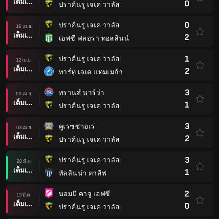
เต็มเวลา
0
ปราค์นรู เจเค วาลัส
0
ปราค์นรู เจเค วาลัส
16 เม.ย.
เต็มเวลา
2
เอฟซี ฟลอร่า ทอลลินน์
1
ปราค์นรู เจเค วาลัส
12 เม.ย.
เต็มเวลา
2
ทาร์ทู เจเค แทมเมก้า
3
ทรานส์ นาร์ว่า
09 เม.ย.
เต็มเวลา
1
ปราค์นรู เจเค วาลัส
3
คูเรซซาอเร่
03 เม.ย.
เต็มเวลา
2
ปราค์นรู เจเค วาลัส
3
ปราค์นรู เจเค วาลัส
20 มี.ค.
เต็มเวลา
1
ทัลลินน่า คาลีฟ
2
นอมมี คาจู เอฟซี
13 มี.ค.
เต็มเวลา
0
ปราค์นรู เจเค วาลัส