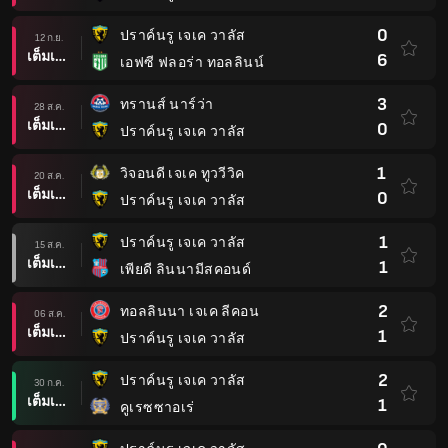
0
ปราค์นรู เจเค วาลัส
12 ก.ย.
เต็มเวลา
6
เอฟซี ฟลอร่า ทอลลินน์
3
ทรานส์ นาร์ว่า
28 ส.ค.
เต็มเวลา
0
ปราค์นรู เจเค วาลัส
1
วิจอนดี เจเค ทูววีวิค
20 ส.ค.
เต็มเวลา
0
ปราค์นรู เจเค วาลัส
1
ปราค์นรู เจเค วาลัส
15 ส.ค.
เต็มเวลา
1
เพียดี ลินนามีสคอนด์
2
ทอลลินนา เจเค ลีคอน
06 ส.ค.
เต็มเวลา
1
ปราค์นรู เจเค วาลัส
2
ปราค์นรู เจเค วาลัส
30 ก.ค.
เต็มเวลา
1
คูเรซซาอเร่