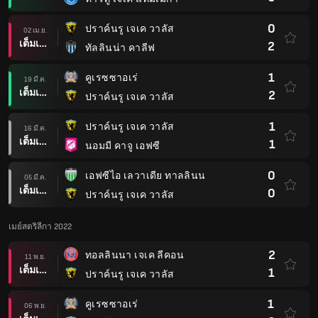
0
ปราค์นรู เจเค วาลัส
02 เม.ย.
เต็มเวลา
2
ทัลลินน่า คาลีฟ
1
คูเรซซาอเร่
19 มี.ค.
เต็มเวลา
2
ปราค์นรู เจเค วาลัส
1
ปราค์นรู เจเค วาลัส
16 มี.ค.
เต็มเวลา
1
นอมมี คาจู เอฟซี
0
เอฟซีไอ เลวาเดีย ทาลลินน
05 มี.ค.
เต็มเวลา
0
ปราค์นรู เจเค วาลัส
เมย์สตริลีกา 2022
2
ทอลลินนา เจเค ลีคอน
11 พ.ย.
เต็มเวลา
1
ปราค์นรู เจเค วาลัส
1
คูเรซซาอเร่
06 พ.ย.