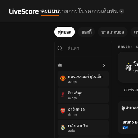
คะแนน
รายการโปรด
การเดิมพัน
ฟุตบอล
ฮอกกี้
บาสเกตบอล
เ
ฟุตบอล
บ
โอ
ทีม
บร
แมนเชสเตอร์ ยูไนเต็ด
อังกฤษ
ภาพรว
ลิเวอร์พูล
อังกฤษ
ผู้เล่นกอ
อาร์เซนอล
อังกฤษ
Bruno B
เรอัล มาดริด
สเปน