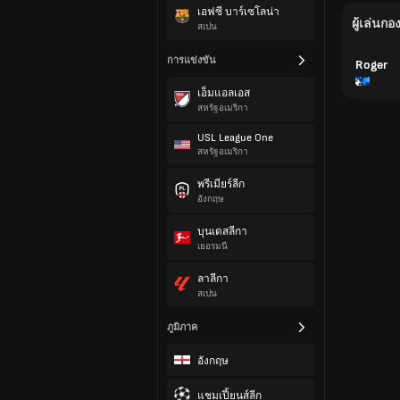
เอฟซี บาร์เซโลน่า
ผู้เล่นกอ
สเปน
การแข่งขัน
Roger
เอ็มแอลเอส
สหรัฐอเมริกา
USL League One
สหรัฐอเมริกา
พรีเมียร์ลีก
อังกฤษ
บุนเดสลีกา
เยอรมนี
ลาลีกา
สเปน
ภูมิภาค
อังกฤษ
แชมเปี้ยนส์ลีก