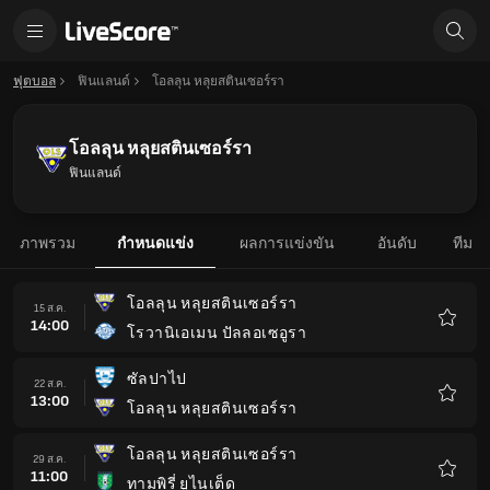
ฟุตบอล
ฟินแลนด์
โอลลุน หลุยสตินเซอร์รา
โอลลุน หลุยสตินเซอร์รา
ฟินแลนด์
ภาพรวม
กำหนดแข่ง
ผลการแข่งขัน
อันดับ
ทีม
โอลลุน หลุยสตินเซอร์รา
15 ส.ค.
14:00
โรวานิเอเมน ปัลลอเซอูรา
รายกา
โปรด
ซัลปาไป
22 ส.ค.
13:00
โอลลุน หลุยสตินเซอร์รา
รายกา
โปรด
โอลลุน หลุยสตินเซอร์รา
29 ส.ค.
11:00
ทามพิรี่ ยูไนเต็ด
รายกา