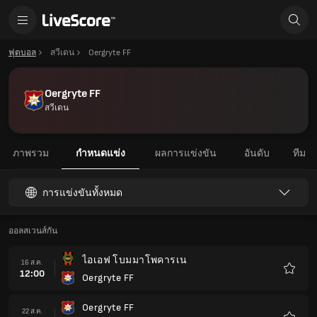
ฟุตบอล
สวีเดน
Oergryte FF
Oergryte FF
สวีเดน
ภาพรวม
กำหนดแข่ง
ผลการแข่งขัน
อันดับ
ทีม
การแข่งขันทั้งหมด
ออลสเวนส์กัน
ไอเอฟ โบมมาโพคารเน
16 ส.ค.
12:00
Oergryte FF
รายกา
โปรด
Oergryte FF
22 ส.ค.