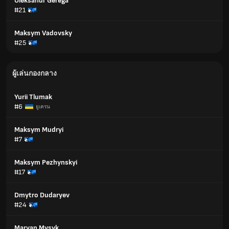
Oleksandr Gerega
#21
Maksym Vadovsky
#25
ผู้เล่นกองกลาง
Yurii Tlumak
#6
ยูเครน
Maksym Mudryi
#7
Maksym Pezhynskyi
#17
Dmytro Dudaryev
#24
Maryan Mysyk