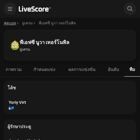
ฟุตบอล
ยูเครน
พีเอฟซี นูวา เทอร์โนพิล
พีเอฟซี นูวา เทอร์โนพิล
ยูเครน
ภาพรวม
กำหนดแข่ง
ผลการแข่งขัน
อันดับ
ทีม
โค้ช
Yuriy Virt
ผู้รักษาประตู