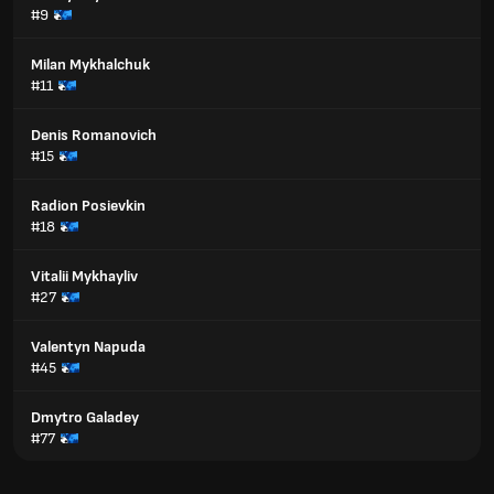
#9
Milan Mykhalchuk
#11
Denis Romanovich
#15
Radion Posievkin
#18
Vitalii Mykhayliv
#27
Valentyn Napuda
#45
Dmytro Galadey
#77