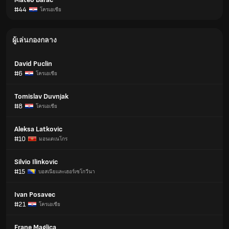
#44
โครเอเชีย
ผู้เล่นกองกลาง
David Puclin
#6
โครเอเชีย
Tomislav Duvnjak
#8
โครเอเชีย
Aleksa Latkovic
#10
มอนเตเนโกร
Silvio Ilinkovic
#15
บอสเนียและเฮอร์เซโกวีนา
Ivan Posavec
#21
โครเอเชีย
Frane Maglica