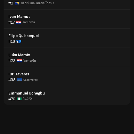
#9
บอสเนียและเฮอร์เซโกวีนา
Ivan Mamut
#17
โครเอเชีย
Filipe Quissequel
#18
Luka Mamic
#22
โครเอเชีย
Iuri Tavares
#38
Cape Verde
Emmanuel Uchegbu
#70
ไนจีเรีย