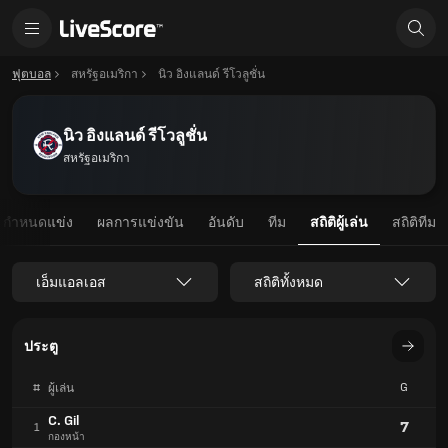
ฟุตบอล
สหรัฐอเมริกา
นิว อิงแลนด์ รีโวลูชั่น
นิว อิงแลนด์ รีโวลูชั่น
สหรัฐอเมริกา
กำหนดแข่ง
ผลการแข่งขัน
อันดับ
ทีม
สถิติผู้เล่น
สถิติทีม
เอ็มแอลเอส
สถิติทั้งหมด
ประตู
#
G
ผู้เล่น
C. Gil
7
1
กองหน้า