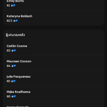
Emily Burns
#1
Kateryna Boklach
#23
ผู้เล่นกองหลัง
Caitlin Cosme
#3
Maureen Cosson
#4
Julie Pasquereau
#5
Mijke Roelfsema
#6