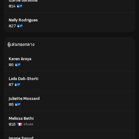
Izarne Sarasola
#14
Nelly Rodrigues
#27
ผู้เล่นกองกลาง
Karen Araya
#6
Laila Dali-Storti
#7
Juliette Mossard
#8
Melissa Bethi
#18
ฝรั่งเศส
Imane Saoud