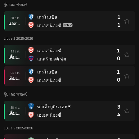
กู๊ป เดอ ฟรองซ์
1
เกรโนเบิล
20 ธ.ค.
แอสซิสต์
1
เอเอส น็องซี่
Ligue 2 2025/2026
1
เอเอส น็องซี่
12 ธ.ค.
เต็มเวลา
0
แกลร์กมงต์ ฟุต
1
เกรโนเบิล
05 ธ.ค.
เต็มเวลา
0
เอเอส น็องซี่
กู๊ป เดอ ฟรองซ์
3
ซาเล็กกูมิน เอฟซี
28 พ.ย.
เต็มเวลา
4
เอเอส น็องซี่
Ligue 2 2025/2026