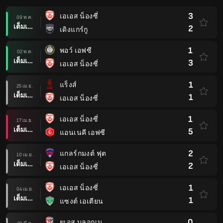
3
เอเอส น็องซี่
09 พ.ค.
เต็มเวลา
2
เดิงแกร์กู
1
พอว์ เอฟซี
02 พ.ค.
เต็มเวลา
3
เอเอส น็องซี่
1
แร็งส์
25 เม.ย.
เต็มเวลา
1
เอเอส น็องซี่
1
เอเอส น็องซี่
17 เม.ย.
เต็มเวลา
5
แอนเนคี เอฟซี
2
แกลร์กมงต์ ฟุต
10 เม.ย.
เต็มเวลา
2
เอเอส น็องซี่
1
เอเอส น็องซี่
04 เม.ย.
เต็มเวลา
1
แซงต์ เอเตียน
0
ยูเอส บูลอกเน