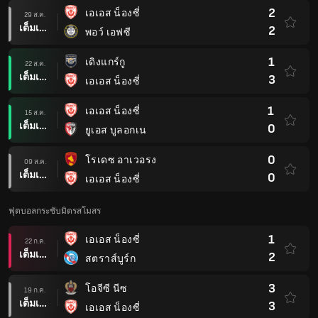
2
เอเอส น็องซี่
29 ส.ค.
เต็มเวลา
2
พอว์ เอฟซี
1
เดิงแกร์กู
22 ส.ค.
เต็มเวลา
3
เอเอส น็องซี่
1
เอเอส น็องซี่
15 ส.ค.
เต็มเวลา
0
ยูเอส บูลอกเน
0
โรเดซ อาเวอรง
09 ส.ค.
เต็มเวลา
0
เอเอส น็องซี่
ฟุตบอลกระชับมิตรสโมสร
1
เอเอส น็องซี่
22 ก.ค.
เต็มเวลา
2
สตราส์บูร์ก
3
โอจีซี นีซ
19 ก.ค.
เต็มเวลา
3
เอเอส น็องซี่