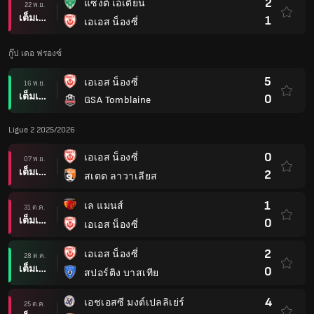
2
แซงต์ เอเตียน
22 พ.ย.
เต็มเวลา
1
เอเอส น็องซี่
กู๊ป เดอ ฟรองซ์
5
เอเอส น็องซี่
16 พ.ย.
เต็มเวลา
0
GSA Tomblaine
Ligue 2 2025/2026
0
เอเอส น็องซี่
07 พ.ย.
เต็มเวลา
2
สเตต ลาวาเลียส
1
เล แมนส์
31 ต.ค.
เต็มเวลา
0
เอเอส น็องซี่
2
เอเอส น็องซี่
28 ต.ค.
เต็มเวลา
0
สปอร์ติง บาสเทีย
4
เอชเอสซี มงต์เปลลิเย่ร์
25 ต.ค.