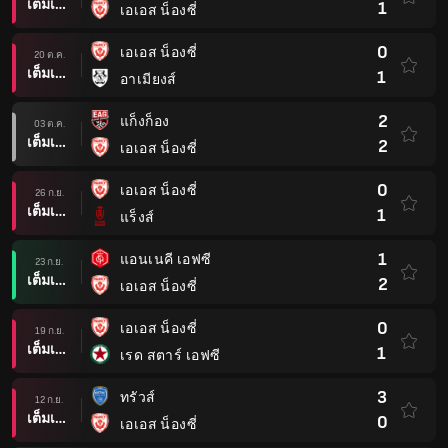
เต็มเวลา
1
เอเอส น็องซี่
0
เอเอส น็องซี่
20 ต.ค.
เต็มเวลา
1
อาเมียงส์
2
แก็งก็อง
03 ต.ค.
เต็มเวลา
2
เอเอส น็องซี่
0
เอเอส น็องซี่
26 ก.ย.
เต็มเวลา
1
แร็งส์
1
แอนเนคี เอฟซี
23 ก.ย.
เต็มเวลา
2
เอเอส น็องซี่
0
เอเอส น็องซี่
19 ก.ย.
เต็มเวลา
1
เรด สตาร์ เอฟซี
3
ทรัวส์
12 ก.ย.
เต็มเวลา
0
เอเอส น็องซี่