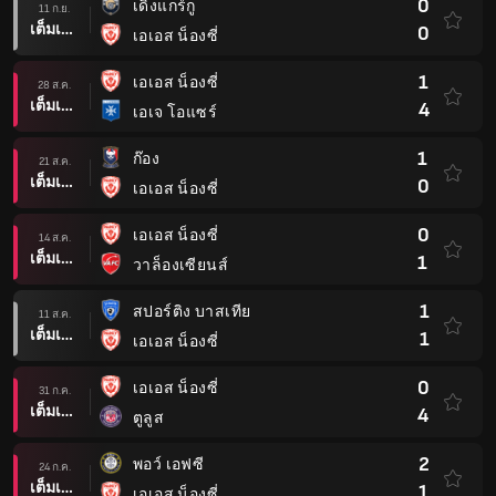
0
เดิงแกร์กู
11 ก.ย.
เต็มเวลา
0
เอเอส น็องซี่
1
เอเอส น็องซี่
28 ส.ค.
เต็มเวลา
4
เอเจ โอแซร์
1
ก๊อง
21 ส.ค.
เต็มเวลา
0
เอเอส น็องซี่
0
เอเอส น็องซี่
14 ส.ค.
เต็มเวลา
1
วาล็องเซียนส์
1
สปอร์ติง บาสเทีย
11 ส.ค.
เต็มเวลา
1
เอเอส น็องซี่
0
เอเอส น็องซี่
31 ก.ค.
เต็มเวลา
4
ตูลูส
2
พอว์ เอฟซี
24 ก.ค.
เต็มเวลา
1
เอเอส น็องซี่