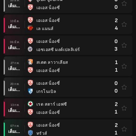
20 มี.ค.
เต็มเวลา
0
เอเอส น็องซี่
2
เอเอส น็องซี่
13 มี.ค.
เต็มเวลา
4
เล แมนส์
0
เอเอส น็องซี่
06 มี.ค.
เต็มเวลา
3
เอชเอสซี มงต์เปลลิเย่ร์
1
สเตต ลาวาเลียส
27 ก.พ.
เต็มเวลา
1
เอเอส น็องซี่
0
เอเอส น็องซี่
20 ก.พ.
เต็มเวลา
0
เกรโนเบิล
2
เรด สตาร์ เอฟซี
13 ก.พ.
เต็มเวลา
1
เอเอส น็องซี่
2
เอเอส น็องซี่
07 ก.พ.
เต็มเวลา
1
ทรัวส์