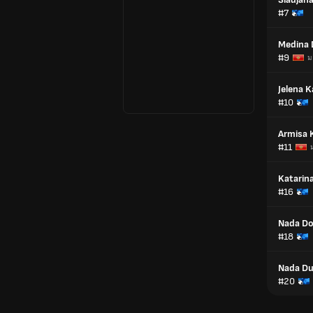
#7
Medina 
#9
ม
Jelena Ka
#10
Armisa 
#11
Katarin
#16
Nada Do
#18
Nada Du
#20