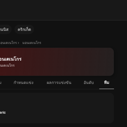
ทนนิส
คริกเก็ต
อนเตเนโกร
มอนเตเนโกร
อนเตเนโกร
นเตเนโกร
ม
กำหนดแข่ง
ผลการแข่งขัน
อันดับ
ทีม
aric