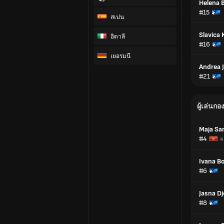
Helena 
#15
สเปน
Slavica
อิตาลี
#16
เยอรมนี
Andrea 
#21
ผู้เล่นก
Maja Sa
#4
ม
Ivana Bo
#6
Jasna D
#8