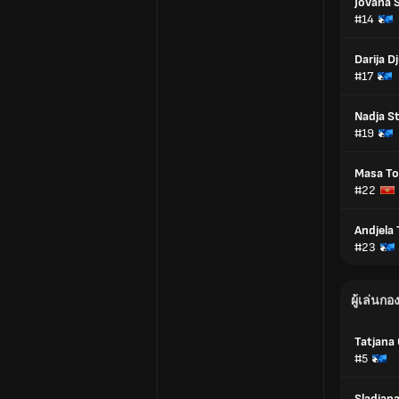
Jovana S
#14
Darija D
#17
Nadja S
#19
Masa To
#22
Andjela
#23
ผู้เล่นกอ
Tatjana
#5
Sladjana