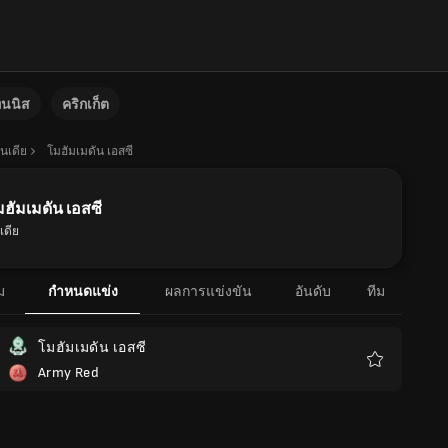
ทนนิส
คริกเก็ต
ินเดีย
โมฮัมเมดัน เอสซี
ฮัมเมดัน เอสซี
เดีย
ม
กำหนดแข่ง
ผลการแข่งขัน
อันดับ
ทีม
โมฮัมเมดัน เอสซี
Army Red
รายการ
โปรด