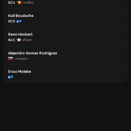
#24
เบลเยียม
Kail Boudache
#26
Remi Himbert
#45
ฝรั่งเศส
Alejandro Gomes Rodriguez
เวเนซุเอลา
Enzo Molebe