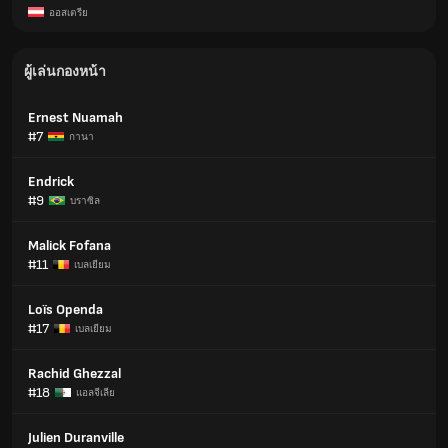
ออสเตรีย
ผู้เล่นกองหน้า
Ernest Nuamah
#7
กานา
Endrick
#9
บราซิล
Malick Fofana
#11
เบลเยียม
Loïs Openda
#17
เบลเยียม
Rachid Ghezzal
#18
แอลจีเลีย
Julien Duranville