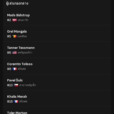
ผู้เล่นกองกลาง
Mads Bidstrup
#2
เดนมาร์ก
Orel Mangala
#5
เบลเยียม
Tanner Tessmann
#6
สหรัฐอเมริกา
Corentin Tolisso
#8
ฝรั่งเศส
Pavel Šulc
#10
สาธารณรัฐเช็ก
Khalis Merah
#18
ฝรั่งเศส
Tyler Morton