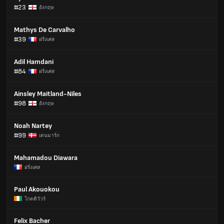
#23
อังกฤษ
Mathys De Carvalho
#39
ฝรั่งเศส
Adil Hamdani
#84
ฝรั่งเศส
Ainsley Maitland-Niles
#98
อังกฤษ
Noah Nartey
#99
เดนมาร์ก
Mahamadou Diawara
ฝรั่งเศส
Paul Akouokou
โกตดิวัวร์
Felix Bacher