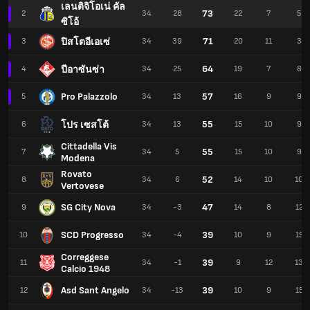
เลนติจิโอเน่ คัล
73
2
34
28
22
7
5
ซิโอ้
71
ปิสโตอีเอเซ่
3
34
39
20
11
3
64
ปีอาซันซ่า
4
34
25
19
7
8
Pro Palazzolo
57
5
34
13
16
9
9
55
โปร เซสโต้
6
34
13
15
10
9
Cittadella Vis
55
7
34
5
15
10
9
Modena
Rovato
52
8
34
6
14
10
10
Vertovese
SG City Nova
47
9
34
-3
14
8
12
SCD Progresso
39
10
34
-4
10
9
15
Correggese
39
11
34
-1
9
12
13
Calcio 1948
Asd Sant Angelo
39
12
34
-13
10
9
15