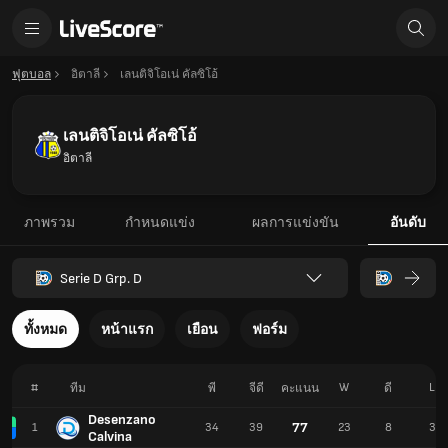
ฟุตบอล
อิตาลี
เลนติจิโอเน่ คัลซิโอ้
เลนติจิโอเน่ คัลซิโอ้
อิตาลี
ภาพรวม
กำหนดแข่ง
ผลการแข่งขัน
อันดับ
Serie D Grp. D
ทั้งหมด
หน้าแรก
เยือน
ฟอร์ม
#
W
L
ทีม
พี
จีดี
คะแนน
ดี
Desenzano
77
1
34
39
23
8
3
Calvina