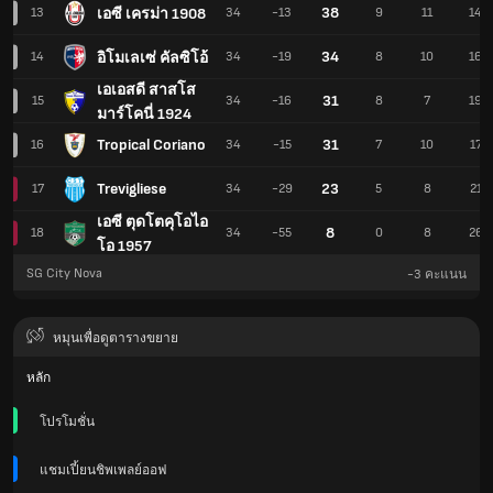
38
เอซี เครม่า 1908
13
34
-13
9
11
14
34
อิโมเลเซ่ คัลซิโอ้
14
34
-19
8
10
16
เอเอสดี สาสโส
31
15
34
-16
8
7
19
มาร์โคนี่ 1924
Tropical Coriano
31
16
34
-15
7
10
17
Trevigliese
23
17
34
-29
5
8
21
เอซี ตุดโตคุโอไอ
8
18
34
-55
0
8
26
โอ 1957
SG City Nova
-3
คะแนน
หมุนเพื่อดูตารางขยาย
หลัก
โปรโมชั่น
แชมเปี้ยนชิพเพลย์ออฟ