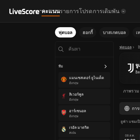
คะแนน
รายการโปรด
การเดิมพัน
ฟุตบอล
ฮอกกี้
บาสเกตบอล
เ
ฟุตบอล
อ
จู
ทีม
อิต
แมนเชสเตอร์ ยูไนเต็ด
อังกฤษ
ภาพรวม
ลิเวอร์พูล
อังกฤษ
การ
อาร์เซนอล
อังกฤษ
ยูฟ่า แชมเปี
เรอัล มาดริด
สเปน
08 ส.ค.