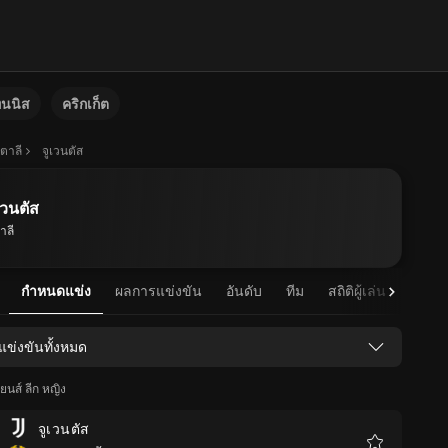
ทนนิส
คริกเก็ต
ิตาลี
จูเวนตัส
เวนตัส
าลี
กำหนดแข่ง
ผลการแข่งขัน
อันดับ
ทีม
สถิติผู้เล่น
สถิติท
แข่งขันทั้งหมด
ยนส์ ลีก หญิง
จูเวนตัส