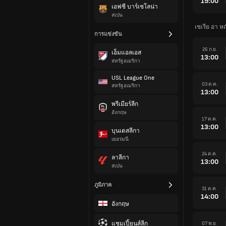
19:00
เอฟซี บาร์เซโลน่า
สเปน
เซเรีย อา ห
การแข่งขัน
26 ก.ย.
เอ็มแอลเอส
13:00
สหรัฐอเมริกา
USL League One
03 ต.ค.
สหรัฐอเมริกา
13:00
พรีเมียร์ลีก
อังกฤษ
17 ต.ค.
13:00
บุนเดสลีกา
เยอรมนี
24 ต.ค.
ลาลีกา
13:00
สเปน
ภูมิภาค
31 ต.ค.
14:00
อังกฤษ
แชมเปี้ยนส์ลีก
07 พ.ย.