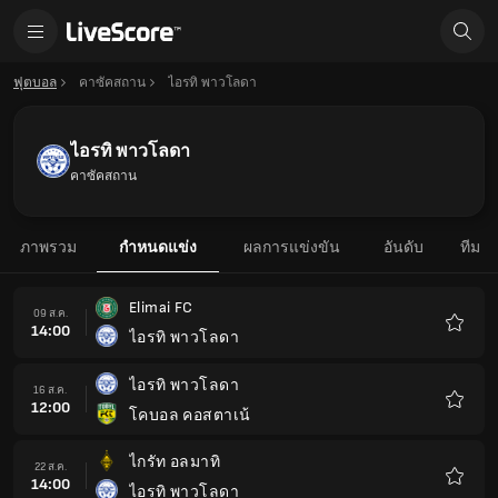
ฟุตบอล
คาซัคสถาน
ไอรทิ พาวโลดา
ไอรทิ พาวโลดา
คาซัคสถาน
ภาพรวม
กำหนดแข่ง
ผลการแข่งขัน
อันดับ
ทีม
Elimai FC
09 ส.ค.
14:00
ไอรทิ พาวโลดา
รายกา
โปรด
ไอรทิ พาวโลดา
16 ส.ค.
12:00
โคบอล คอสตาเน้
รายกา
โปรด
ไกรัท อลมาทิ
22 ส.ค.
14:00
ไอรทิ พาวโลดา
รายกา