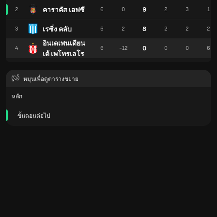
9
คาราคัส เอฟซี
2
6
0
2
3
1
8
เรซิ่ง คลับ
3
6
2
2
2
2
อินเดเพนเดียน
0
4
6
-12
0
0
6
เต้ เพโทรเลโร
หมุนเพื่อดูตารางขยาย
หลัก
ขั้นตอนต่อไป