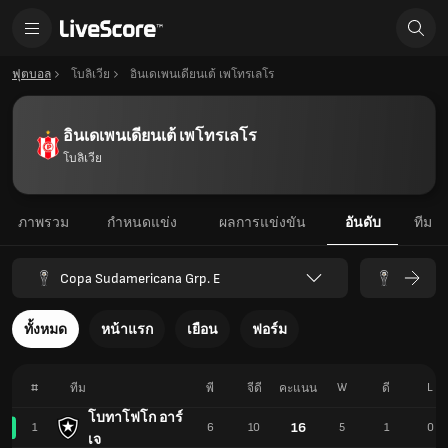
ฟุตบอล
โบลิเวีย
อินเดเพนเดียนเต้ เพโทรเลโร
อินเดเพนเดียนเต้ เพโทรเลโร
โบลิเวีย
ภาพรวม
กำหนดแข่ง
ผลการแข่งขัน
อันดับ
ทีม
Copa Sudamericana Grp. E
ทั้งหมด
หน้าแรก
เยือน
ฟอร์ม
#
W
L
ทีม
พี
จีดี
คะแนน
ดี
โบทาโฟโก อาร์
16
1
6
10
5
1
0
เจ