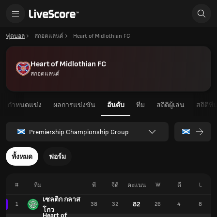
ฟุตบอล
สกอตแลนด์
Heart of Midlothian FC
Heart of Midlothian FC
สกอตแลนด์
กำหนดแข่ง
ผลการแข่งขัน
อันดับ
ทีม
สถิติผู้เล่น
สถิติที
Premiership Championship Group
ทั้งหมด
ฟอร์ม
#
W
L
ทีม
พี
จีดี
คะแนน
ดี
เซลติก กลาส
82
1
38
32
26
4
8
โกว
Heart of