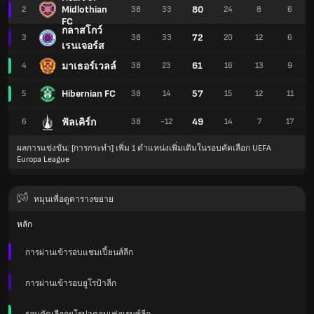
Midlothian
80
2
38
33
24
8
6
FC
กลาสโกว์
72
3
38
33
20
12
6
เรนเจอร์ส
61
มาเธอร์เวลล์
4
38
23
16
13
9
Hibernian FC
57
5
38
14
15
12
11
49
ฟัลเคิร์ก
6
38
-12
14
7
17
ผลการแข่งขัน: [การกระทำ] เพิ่ม 1 ตำแหน่งเพิ่มเติมในรอบคัดเลือก UEFA
Europa League
หมุนเพื่อดูตารางขยาย
หลัก
การผ่านเข้ารอบแชมเปี้ยนส์ลีก
การผ่านเข้ารอบยูโรป้าลีก