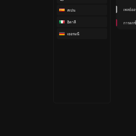
เพลย์ออ
สเปน
อิตาลี
การตกชั
เยอรมนี