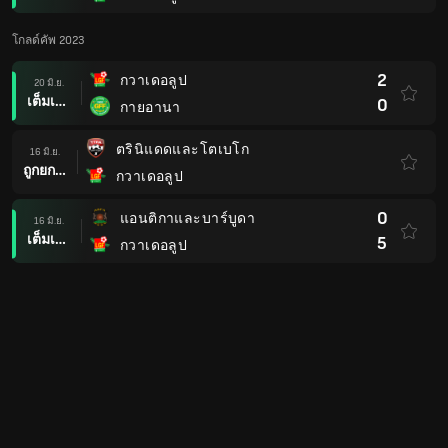
โกลด์คัพ 2023
2
กวาเดอลูป
20 มิ.ย.
เต็มเวลา
0
กายอานา
ตรินิแดดและโตเบโก
16 มิ.ย.
ถูกยกเลิก
กวาเดอลูป
0
แอนติกาและบาร์บูดา
16 มิ.ย.
เต็มเวลา
5
กวาเดอลูป