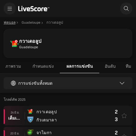
ฟุตบอล
Guadeloupe
กวาเดอลูป
กวาเดอลูป
Guadeloupe
ภาพรวม
กำหนดแข่ง
ผลการแข่งขัน
อันดับ
ทีม
การแข่งขันทั้งหมด
โกลด์คัพ 2025
2
กวาเดอลูป
24 มิ.ย.
เต็มเวลา
3
กัวเตมาลา
2
จาไมกา
20 มิ.ย.