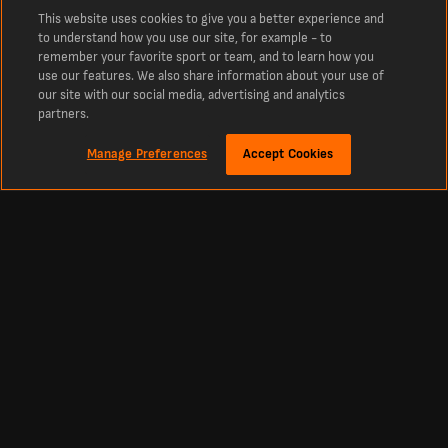
This website uses cookies to give you a better experience and
to understand how you use our site, for example - to
remember your favorite sport or team, and to learn how you
use our features. We also share information about your use of
our site with our social media, advertising and analytics
partners.
Manage Preferences
Accept Cookies
เกี่ยวกับ
ผลบอลสด โปรแกรมแข่ง และผลการแข่งขันล่าสุดจาก LiveScore
ศูนย์รวมผลการแข่งขันกีฬาแบบสด ทั้งฟุตบอล คริกเก็ต เทนนิส บาสเกตบอล ฮอกกี้
และกีฬาอื่นๆ อัปเดตตารางการแข่งขัน ผลบอลสดล่าสุด และผลคะแนนจากลีกชั้นนำ
ทั่วโลก รวมถึงพรีเมียร์ลีก ลาลีกา และแชมเปียนส์ลีก
English
|
Nederlands
|
Portugués
|
Español
|
Български
|
คนไทย
|
Bahasa
Indonesia