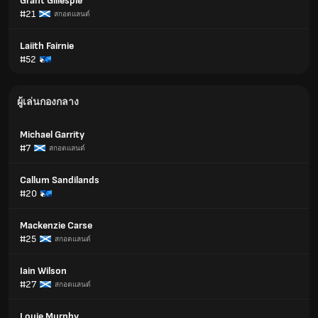
Grant Gillespie
#21
สกอตแลนด์
Laiith Fairnie
#52
ผู้เล่นกองกลาง
Michael Garrity
#7
สกอตแลนด์
Callum Sandilands
#20
Mackenzie Carse
#25
สกอตแลนด์
Iain Wilson
#27
สกอตแลนด์
Louie Murphy