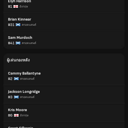
Elyh Harrison
#1
อังกฤษ
Brian Kinnear
#31
สกอตแลนด์
Sam Murdoch
#41
สกอตแลนด์
ผู้เล่นกองหลัง
Cammy Ballantyne
#2
สกอตแลนด์
Jackson Longridge
#3
สกอตแลนด์
Kris Moore
#6
อังกฤษ