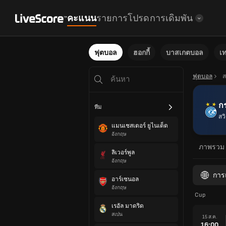
คะแนน
รายการโปรด
การเดิมพัน
ฟุตบอล
ฮอกกี้
บาสเกตบอล
เ
ฟุตบอล
ส
กร
ทีม
สว
แมนเชสเตอร์ ยูไนเต็ด
อังกฤษ
ภาพรวม
ลิเวอร์พูล
อังกฤษ
การ
อาร์เซนอล
อังกฤษ
Cup
เรอัล มาดริด
สเปน
15 ส.ค.
16:00