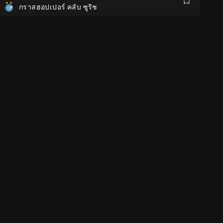
กราสฮอปเปอร์ คลับ ซูริช
รายการ
โปรด