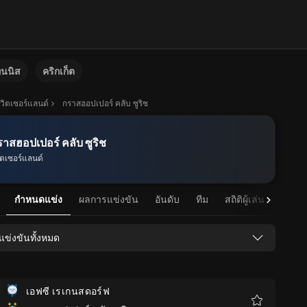
ทนนิส
คริกเก็ต
วิตเซอร์แลนด์
กราสฮอปเปอร์ คลับ ซูริช
าสฮอปเปอร์ คลับ ซูริช
ิตเซอร์แลนด์
กำหนดแข่ง
ผลการแข่งขัน
อันดับ
ทีม
สถิติผู้เล่น
สถิติท
แข่งขันทั้งหมด
เอฟซี เรเกนสดอร์ฟ