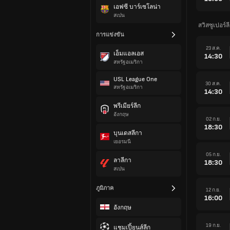
เอฟซี บาร์เซโลน่า
สเปน
สวิสซูเปอร์ล
การแข่งขัน
23 ส.ค.
เอ็มแอลเอส
14:30
สหรัฐอเมริกา
USL League One
30 ส.ค.
สหรัฐอเมริกา
14:30
พรีเมียร์ลีก
อังกฤษ
02 ก.ย.
18:30
บุนเดสลีกา
เยอรมนี
05 ก.ย.
ลาลีกา
18:30
สเปน
ภูมิภาค
12 ก.ย.
16:00
อังกฤษ
19 ก.ย.
แชมเปี้ยนส์ลีก