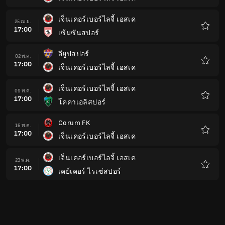
รายกา
โปรด
เจ็นเคอร์เบอร์ไลจี้ เอสเค
25 เม.ย.
17:00
เซ้มซันสปอร์
รายกา
โปรด
อียูปสปอร์
02 พ.ค.
17:00
เจ็นเคอร์เบอร์ไลจี้ เอสเค
รายกา
โปรด
เจ็นเคอร์เบอร์ไลจี้ เอสเค
09 พ.ค.
17:00
โคคาเอลิสปอร์
รายกา
โปรด
Corum FK
16 พ.ค.
17:00
เจ็นเคอร์เบอร์ไลจี้ เอสเค
รายกา
โปรด
เจ็นเคอร์เบอร์ไลจี้ เอสเค
23 พ.ค.
17:00
เคย์เคอร์ ไรเซ่สปอร์
รายกา
โปรด