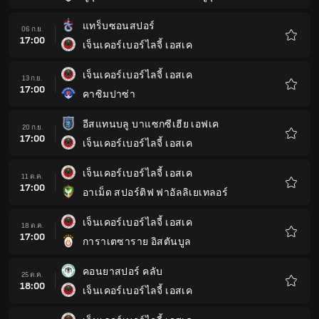
โปรด
แทร็บซอนสปอร์
06 ก.ย.
17:00
เจ็นเคอร์เบอร์ไลจี้ เอสเค
รายกา
โปรด
เจ็นเคอร์เบอร์ไลจี้ เอสเค
13 ก.ย.
17:00
คาซิมปาซ่า
รายกา
โปรด
อีสแทนบลู บาแซกซีเฮีย เอฟเค
20 ก.ย.
17:00
เจ็นเคอร์เบอร์ไลจี้ เอสเค
รายกา
โปรด
เจ็นเคอร์เบอร์ไลจี้ เอสเค
11 ต.ค.
17:00
อาเม็ด สปอร์ติฟ ฟาอัลลิเยเทลอร์
รายกา
โปรด
เจ็นเคอร์เบอร์ไลจี้ เอสเค
18 ต.ค.
17:00
การาเตซาราย อิสตันบูล
รายกา
โปรด
คอนยาสปอร์ คลับ
25 ต.ค.
18:00
เจ็นเคอร์เบอร์ไลจี้ เอสเค
รายกา
โปรด