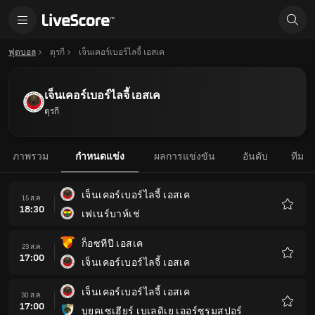
ฟุตบอล
ตุรกี
เจ็นเคอร์เบอร์ไลจี้ เอสเค
เจ็นเคอร์เบอร์ไลจี้ เอสเค
ตุรกี
ภาพรวม
กำหนดแข่ง
ผลการแข่งขัน
อันดับ
ทีม
เจ็นเคอร์เบอร์ไลจี้ เอสเค
15 ส.ค.
18:30
เฟเนร์บาห์เช่
รายกา
โปรด
ก็อซทีปี เอสเค
23 ส.ค.
17:00
เจ็นเคอร์เบอร์ไลจี้ เอสเค
รายกา
โปรด
เจ็นเคอร์เบอร์ไลจี้ เอสเค
30 ส.ค.
17:00
บูยุคเซเฮียร์ เบเลดิเย เออร์ซูรุมสปอร์
รายกา