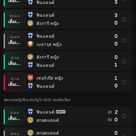
เต็มเวลา
3
ฟินแลนด์
3
ฟินแลนด์
08 เม.ย.
เต็มเวลา
0
ฮังการี หญิง
0
ฟินแลนด์
04 เม.ย.
เต็มเวลา
0
เบลารุส หญิง
0
ฮังการี หญิง
25 ก.พ.
เต็มเวลา
1
ฟินแลนด์
1
เซอร์เบีย หญิง
21 ก.พ.
เต็มเวลา
0
ฟินแลนด์
ฟุตบอลหญิงชิงแชมป์ยูโร 2025 รอบคัดเลือก
2
ฟินแลนด์
(2)
03 ธ.ค.
เต็มเวลา
0
(0)
สกอตแลนด์
0
สกอตแลนด์
29 พ.ย.