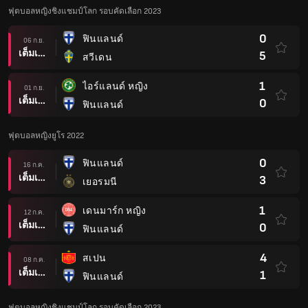
ฟุตบอลหญิงชิงแชมป์โลก รอบคัดเลือก 2023
0
ฟินแลนด์
06 ก.ย.
เต็มเวลา
5
สวีเดน
1
ไอร์แลนด์ หญิง
01 ก.ย.
เต็มเวลา
0
ฟินแลนด์
ฟุตบอลหญิงยูโร 2022
0
ฟินแลนด์
16 ก.ค.
เต็มเวลา
3
เยอรมนี
1
เดนมาร์ก หญิง
12 ก.ค.
เต็มเวลา
0
ฟินแลนด์
4
สเปน
08 ก.ค.
เต็มเวลา
1
ฟินแลนด์
ฟุตบอลหญิงชิงแชมป์โลก รอบคัดเลือก 2023