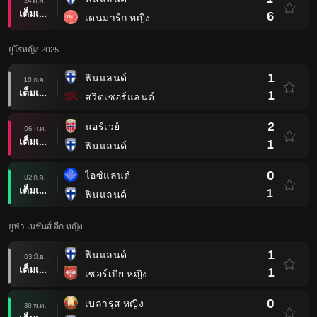
24 ต.ค.
เต็มเวลา
6
เดนมาร์ก หญิง
ยูโรหญิง 2025
1
ฟินแลนด์
10 ก.ค.
เต็มเวลา
1
สวิตเซอร์แลนด์
2
นอร์เวย์
06 ก.ค.
เต็มเวลา
1
ฟินแลนด์
0
ไอซ์แลนด์
02 ก.ค.
เต็มเวลา
1
ฟินแลนด์
ยูฟ่า เนชันส์ ลีก หญิง
1
ฟินแลนด์
03 มิ.ย.
เต็มเวลา
1
เซอร์เบีย หญิง
0
เบลารุส หญิง
30 พ.ค.