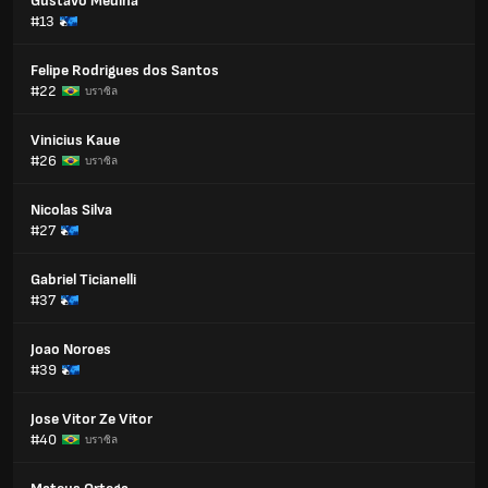
Gustavo Medina
#13
Felipe Rodrigues dos Santos
#22
บราซิล
Vinicius Kaue
#26
บราซิล
Nicolas Silva
#27
Gabriel Ticianelli
#37
Joao Noroes
#39
Jose Vitor Ze Vitor
#40
บราซิล