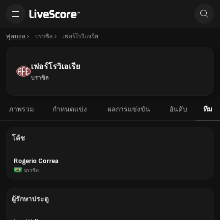
ฟุตบอล
บราซิล
เฟอร์โรวิเอเรีย
เฟอร์โรวิเอเรีย
บราซิล
ภาพรวม
กำหนดแข่ง
ผลการแข่งขัน
อันดับ
ทีม
โค้ช
Rogerio Correa
บราซิล
ผู้รักษาประตู