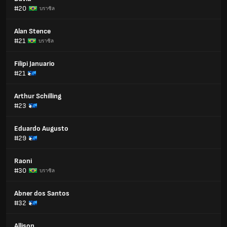
#20
บราซิล
Alan Stence
#21
บราซิล
Filipi Januario
#21
Arthur Schilling
#23
Eduardo Augusto
#29
Raoni
#30
บราซิล
Abner dos Santos
#32
Allison