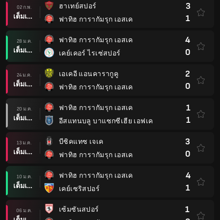
3
ฮาเทย์สปอร์
02 ก.พ.
เต็มเวลา
1
ฟาทิฮ การากัมรุก เอสเค
4
ฟาทิฮ การากัมรุก เอสเค
28 ม.ค.
เต็มเวลา
0
เคย์เคอร์ ไรเซ่สปอร์
2
เอเคอี แอนคารากูคู
24 ม.ค.
เต็มเวลา
0
ฟาทิฮ การากัมรุก เอสเค
1
ฟาทิฮ การากัมรุก เอสเค
20 ม.ค.
เต็มเวลา
1
อีสแทนบลู บาแซกซีเฮีย เอฟเค
3
บีซิคแทซ เจเค
13 ม.ค.
เต็มเวลา
0
ฟาทิฮ การากัมรุก เอสเค
4
ฟาทิฮ การากัมรุก เอสเค
10 ม.ค.
เต็มเวลา
1
เคย์เซริสปอร์
1
เซ้มซันสปอร์
06 ม.ค.
เต็มเวลา