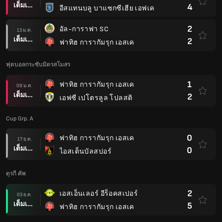
เต็มเวลา
4
อีสแทนบลู บาแซกซีเฮีย เอฟเค
2
อัล-การาฟา SC
13 ม.ค.
เต็มเวลา
2
ฟาทิฮ การากัมรุก เอสเค
ฟุตบอลกระชับมิตรสโมสร
1
ฟาทิฮ การากัมรุก เอสเค
09 ม.ค.
เต็มเวลา
2
เอฟซี เปโตรลูล โปลสติ
Cup Grp. A
0
ฟาทิฮ การากัมรุก เอสเค
17 ธ.ค.
เต็มเวลา
0
ไอสเต็นบัลสปอร์
ตุรกี คัพ
2
เอสเอ็นเลอร์ อีร็อคสเปอร์
03 ธ.ค.
เต็มเวลา
5
ฟาทิฮ การากัมรุก เอสเค