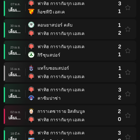
3
ฟาทิฮ การากัมรุก เอสเค
07 พ.ค.
เต็มเวลา
1
ก็อซทีปี เอสเค
1
คอนยาสปอร์ คลับ
30 เม.ย.
เต็มเวลา
2
ฟาทิฮ การากัมรุก เอสเค
2
ฟาทิฮ การากัมรุก เอสเค
23 เม.ย.
เต็มเวลา
1
กิรีซุนสปอร์
1
แทร็บซอนสปอร์
15 เม.ย.
เต็มเวลา
1
ฟาทิฮ การากัมรุก เอสเค
3
ฟาทิฮ การากัมรุก เอสเค
09 เม.ย.
เต็มเวลา
2
คาซิมปาซ่า
2
การาเตซาราย อิสตันบูล
02 เม.ย.
เต็มเวลา
0
ฟาทิฮ การากัมรุก เอสเค
3
ฟาทิฮ การากัมรุก เอสเค
18 มี.ค.
เต็มเวลา