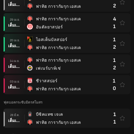
เต็มเวลา
2
ฟาทิฮ การากัมรุก เอสเค
4
ฟาทิฮ การากัมรุก เอสเค
29 เม.ย.
เต็มเวลา
1
อันตัลยาสปอร์
1
ไอสเต็นบัลสปอร์
20 เม.ย.
เต็มเวลา
2
ฟาทิฮ การากัมรุก เอสเค
1
ฟาทิฮ การากัมรุก เอสเค
14 เม.ย.
เต็มเวลา
2
เฟเนร์บาห์เช่
1
ชีวาสสปอร์
03 เม.ย.
เต็มเวลา
0
ฟาทิฮ การากัมรุก เอสเค
ฟุตบอลกระชับมิตรสโมสร
1
บีซิคแทซ เจเค
28 มี.ค.
เต็มเวลา
1
ฟาทิฮ การากัมรุก เอสเค