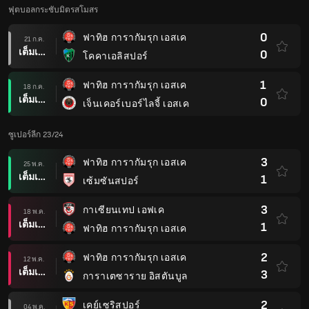
ฟุตบอลกระชับมิตรสโมสร
0
ฟาทิฮ การากัมรุก เอสเค
21 ก.ค.
เต็มเวลา
0
โคคาเอลิสปอร์
1
ฟาทิฮ การากัมรุก เอสเค
18 ก.ค.
เต็มเวลา
0
เจ็นเคอร์เบอร์ไลจี้ เอสเค
ซูเปอร์ลีก 23/24
3
ฟาทิฮ การากัมรุก เอสเค
25 พ.ค.
เต็มเวลา
1
เซ้มซันสปอร์
3
กาเซียนเทป เอฟเค
18 พ.ค.
เต็มเวลา
1
ฟาทิฮ การากัมรุก เอสเค
2
ฟาทิฮ การากัมรุก เอสเค
12 พ.ค.
เต็มเวลา
3
การาเตซาราย อิสตันบูล
2
เคย์เซริสปอร์
04 พ.ค.