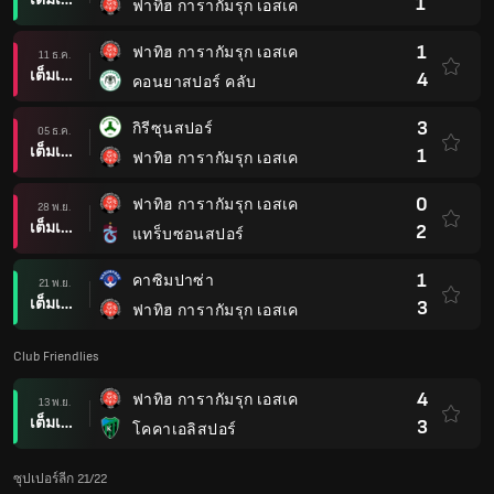
1
ฟาทิฮ การากัมรุก เอสเค
1
ฟาทิฮ การากัมรุก เอสเค
11 ธ.ค.
เต็มเวลา
4
คอนยาสปอร์ คลับ
3
กิรีซุนสปอร์
05 ธ.ค.
เต็มเวลา
1
ฟาทิฮ การากัมรุก เอสเค
0
ฟาทิฮ การากัมรุก เอสเค
28 พ.ย.
เต็มเวลา
2
แทร็บซอนสปอร์
1
คาซิมปาซ่า
21 พ.ย.
เต็มเวลา
3
ฟาทิฮ การากัมรุก เอสเค
Club Friendlies
4
ฟาทิฮ การากัมรุก เอสเค
13 พ.ย.
เต็มเวลา
3
โคคาเอลิสปอร์
ซุปเปอร์ลีก 21/22