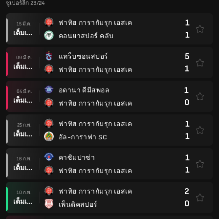
ซูเปอร์ลีก 23/24
1
ฟาทิฮ การากัมรุก เอสเค
15 มี.ค.
เต็มเวลา
1
คอนยาสปอร์ คลับ
5
แทร็บซอนสปอร์
09 มี.ค.
เต็มเวลา
1
ฟาทิฮ การากัมรุก เอสเค
1
อดานา ดีมีสพอล
04 มี.ค.
เต็มเวลา
0
ฟาทิฮ การากัมรุก เอสเค
1
ฟาทิฮ การากัมรุก เอสเค
25 ก.พ.
เต็มเวลา
1
อัล-การาฟา SC
1
คาซิมปาซ่า
16 ก.พ.
เต็มเวลา
1
ฟาทิฮ การากัมรุก เอสเค
2
ฟาทิฮ การากัมรุก เอสเค
10 ก.พ.
เต็มเวลา
0
เพ็นดิคสปอร์