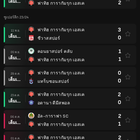
เต็มเวลา
2
ฟาทิฮ การากัมรุก เอสเค
ซูเปอร์ลีก 23/24
3
ฟาทิฮ การากัมรุก เอสเค
11 พ.ย.
เต็มเวลา
0
ชีวาสสปอร์
1
คอนยาสปอร์ คลับ
05 พ.ย.
เต็มเวลา
1
ฟาทิฮ การากัมรุก เอสเค
0
ฟาทิฮ การากัมรุก เอสเค
29 ต.ค.
เต็มเวลา
0
แทร็บซอนสปอร์
2
ฟาทิฮ การากัมรุก เอสเค
23 ต.ค.
เต็มเวลา
0
อดานา ดีมีสพอล
2
อัล-การาฟา SC
06 ต.ค.
เต็มเวลา
1
ฟาทิฮ การากัมรุก เอสเค
2
ฟาทิฮ การากัมรุก เอสเค
01 ต.ค.