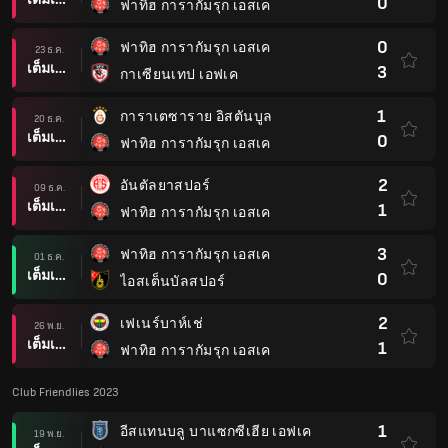
0
ฟาทิฮ การากัมรุก เอสเค
0
ฟาทิฮ การากัมรุก เอสเค
23 ธ.ค.
เต็มเวลา
3
กาเซียนเทป เอฟเค
1
การาเตซาราย อิสตันบูล
20 ธ.ค.
เต็มเวลา
0
ฟาทิฮ การากัมรุก เอสเค
2
อันตัลยาสปอร์
09 ธ.ค.
เต็มเวลา
1
ฟาทิฮ การากัมรุก เอสเค
3
ฟาทิฮ การากัมรุก เอสเค
01 ธ.ค.
เต็มเวลา
0
ไอสเต็นบัลสปอร์
2
เฟเนร์บาห์เช่
26 พ.ย.
เต็มเวลา
1
ฟาทิฮ การากัมรุก เอสเค
Club Friendlies 2023
1
อีสแทนบลู บาแซกซีเฮีย เอฟเค
19 พ.ย.