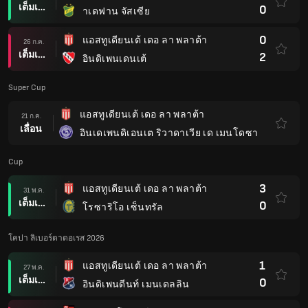
เต็มเวลา
0
าเดฟาน จัสเซีย
0
แอสทูเดียนเต้ เดอ ลา พลาต้า
26 ก.ค.
เต็มเวลา
2
อินดิเพนเดนเต้
Super Cup
แอสทูเดียนเต้ เดอ ลา พลาต้า
21 ก.ค.
เลื่อน
อินเดเพนดิเอนเต ริวาดาเวีย เด เมนโดซา
Cup
3
แอสทูเดียนเต้ เดอ ลา พลาต้า
31 พ.ค.
เต็มเวลา
0
โรซาริโอ เซ็นทรัล
โคปา ลิเบอร์ตาดอเรส 2026
1
แอสทูเดียนเต้ เดอ ลา พลาต้า
27 พ.ค.
เต็มเวลา
0
อินดิเพนดีนท์ เมนเดลลิน