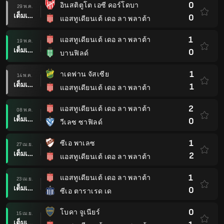
0
อินสติตูโต เอซี คอร์โดบา
29 พ.ค.
เต็มเวลา
0
แอสทูเดียนเต้ เดอ ลา พลาต้า
1
แอสทูเดียนเต้ เดอ ลา พลาต้า
19 พ.ค.
เต็มเวลา
0
บานฟิลด์
1
าเดฟาน จัสเซีย
14 พ.ค.
เต็มเวลา
1
แอสทูเดียนเต้ เดอ ลา พลาต้า
2
แอสทูเดียนเต้ เดอ ลา พลาต้า
08 พ.ค.
เต็มเวลา
0
วีเลซ ซาฟิลด์
1
ซีเอ พาเลซ
27 เม.ย.
เต็มเวลา
2
แอสทูเดียนเต้ เดอ ลา พลาต้า
1
แอสทูเดียนเต้ เดอ ลา พลาต้า
23 เม.ย.
เต็มเวลา
0
ซีเอ ตาราเรด เด
0
โบคา จูเนียร์
15 เม.ย.
เต็มเวลา