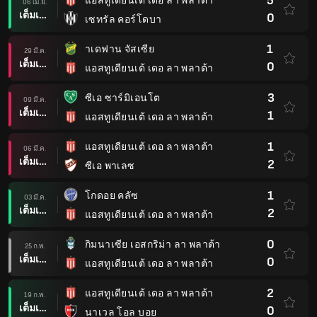
5
แอสทูเดียนเต้ เดอ ลา พลาต้า
06 เม.ย.
เต็มเวลา
0
เซทรัล คอร์โดบา
1
าเดฟาน จัสเซีย
29 มี.ค.
เต็มเวลา
0
แอสทูเดียนเต้ เดอ ลา พลาต้า
3
ซีเอ ซาร์มิเอนโต
09 มี.ค.
เต็มเวลา
1
แอสทูเดียนเต้ เดอ ลา พลาต้า
1
แอสทูเดียนเต้ เดอ ลา พลาต้า
06 มี.ค.
เต็มเวลา
2
ซีเอ พาเลซ
1
โกดอย คลัซ
03 มี.ค.
เต็มเวลา
2
แอสทูเดียนเต้ เดอ ลา พลาต้า
0
กิมนาเซีย เอสกริม่า ลา พลาต้า
25 ก.พ.
เต็มเวลา
0
แอสทูเดียนเต้ เดอ ลา พลาต้า
2
แอสทูเดียนเต้ เดอ ลา พลาต้า
19 ก.พ.
เต็มเวลา
0
นาเวล โอล บอย