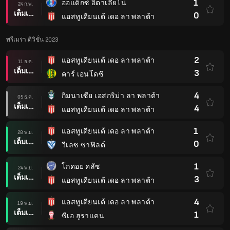
1
ออแด็กซ์ อิตาเลียโน่
24 ก.พ.
เต็มเวลา
0
แอสทูเดียนเต้ เดอ ลา พลาต้า
พรีเมร่า ดิวิชั่น 2023
2
แอสทูเดียนเต้ เดอ ลา พลาต้า
11 ธ.ค.
เต็มเวลา
3
คาร์ เอนโดซิ
4
กิมนาเซีย เอสกริม่า ลา พลาต้า
05 ธ.ค.
เต็มเวลา
4
แอสทูเดียนเต้ เดอ ลา พลาต้า
1
แอสทูเดียนเต้ เดอ ลา พลาต้า
28 พ.ย.
เต็มเวลา
0
วีเลซ ซาฟิลด์
1
โกดอย คลัซ
24 พ.ย.
เต็มเวลา
3
แอสทูเดียนเต้ เดอ ลา พลาต้า
4
แอสทูเดียนเต้ เดอ ลา พลาต้า
19 พ.ย.
เต็มเวลา
1
ซีเอ ฮูราแคน