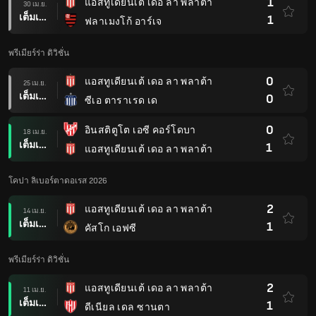
1
แอสทูเดียนเต้ เดอ ลา พลาต้า
30 เม.ย.
เต็มเวลา
1
ฟลาเมงโก้ อาร์เจ
พรีเมียร์ร่า ดิวิชั่น
0
แอสทูเดียนเต้ เดอ ลา พลาต้า
25 เม.ย.
เต็มเวลา
0
ซีเอ ตาราเรด เด
0
อินสติตูโต เอซี คอร์โดบา
18 เม.ย.
เต็มเวลา
1
แอสทูเดียนเต้ เดอ ลา พลาต้า
โคปา ลิเบอร์ตาดอเรส 2026
2
แอสทูเดียนเต้ เดอ ลา พลาต้า
14 เม.ย.
เต็มเวลา
1
คัสโก เอฟซี
พรีเมียร์ร่า ดิวิชั่น
2
แอสทูเดียนเต้ เดอ ลา พลาต้า
11 เม.ย.
เต็มเวลา
1
ดีเนียล เดล ซานตา