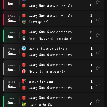
เต็มเวลา
0
แอสทูเดียนเต้ เดอ ลา พลาต้า
1
แอสทูเดียนเต้ เดอ ลา พลาต้า
02 พ.ย.
เต็มเวลา
2
โบคา จูเนียร์
2
แอสทูเดียนเต้ เดอ ลา พลาต้า
19 ต.ค.
เต็มเวลา
0
กิมนาเซีย เอสกริม่า ลา พลาต้า
1
เบลกราโน เดอ คอร์โดบา
12 ต.ค.
เต็มเวลา
1
แอสทูเดียนเต้ เดอ ลา พลาต้า
1
แอสทูเดียนเต้ เดอ ลา พลาต้า
05 ต.ค.
เต็มเวลา
1
ซีเอ บาร์ราคาส เซนทรัล
1
นาเวล โอล บอย
30 ก.ย.
เต็มเวลา
1
แอสทูเดียนเต้ เดอ ลา พลาต้า
1
แอสทูเดียนเต้ เดอ ลา พลาต้า
22 ก.ย.
เต็มเวลา
0
าเดฟาน จัสเซีย