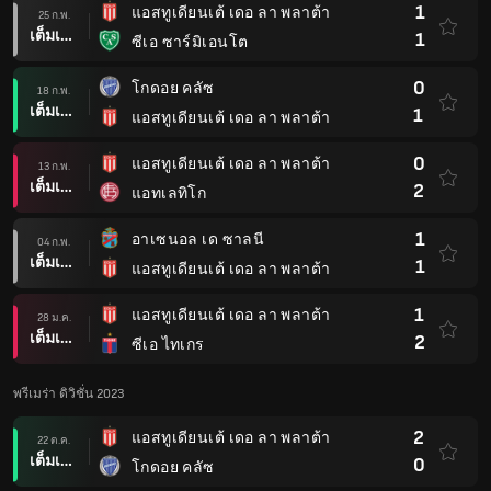
1
แอสทูเดียนเต้ เดอ ลา พลาต้า
25 ก.พ.
เต็มเวลา
1
ซีเอ ซาร์มิเอนโต
0
โกดอย คลัซ
18 ก.พ.
เต็มเวลา
1
แอสทูเดียนเต้ เดอ ลา พลาต้า
0
แอสทูเดียนเต้ เดอ ลา พลาต้า
13 ก.พ.
เต็มเวลา
2
แอทเลทิโก
1
อาเซนอล เด ซาลนี
04 ก.พ.
เต็มเวลา
1
แอสทูเดียนเต้ เดอ ลา พลาต้า
1
แอสทูเดียนเต้ เดอ ลา พลาต้า
28 ม.ค.
เต็มเวลา
2
ซีเอ ไทเกร
พรีเมร่า ดิวิชั่น 2023
2
แอสทูเดียนเต้ เดอ ลา พลาต้า
22 ต.ค.
เต็มเวลา
0
โกดอย คลัซ