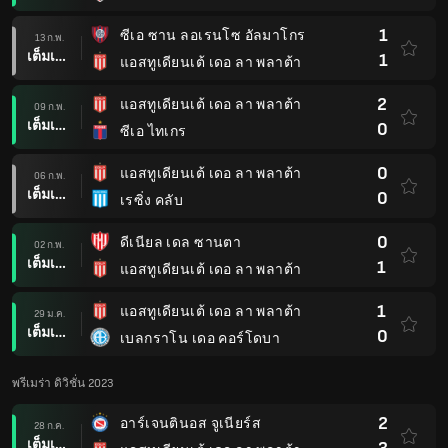
1
ซีเอ ซาน ลอเรนโซ อัลมาโกร
13 ก.พ.
เต็มเวลา
1
แอสทูเดียนเต้ เดอ ลา พลาต้า
2
แอสทูเดียนเต้ เดอ ลา พลาต้า
09 ก.พ.
เต็มเวลา
0
ซีเอ ไทเกร
0
แอสทูเดียนเต้ เดอ ลา พลาต้า
06 ก.พ.
เต็มเวลา
0
เรซิ่ง คลับ
0
ดีเนียล เดล ซานตา
02 ก.พ.
เต็มเวลา
1
แอสทูเดียนเต้ เดอ ลา พลาต้า
1
แอสทูเดียนเต้ เดอ ลา พลาต้า
29 ม.ค.
เต็มเวลา
0
เบลกราโน เดอ คอร์โดบา
พรีเมร่า ดิวิชั่น 2023
2
อาร์เจนตินอส จูเนียร์ส
28 ก.ค.
เต็มเวลา