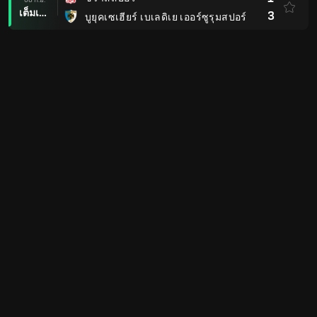
เต็มเวลา
3
บูยุคเซเฮียร์ เบเลดิเย เออร์ซูรุมสปอร์