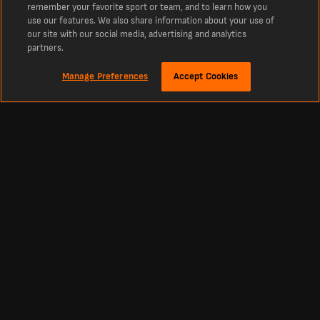
remember your favorite sport or team, and to learn how you
use our features. We also share information about your use of
our site with our social media, advertising and analytics
partners.
Manage Preferences
Accept Cookies
เกี่ยวกับ
ผลบอลสด โปรแกรมแข่ง และผลการแข่งขันล่าสุดจาก LiveScore
ศูนย์รวมผลการแข่งขันกีฬาแบบสด ทั้งฟุตบอล คริกเก็ต เทนนิส บาสเกตบอล ฮอกกี้
และกีฬาอื่นๆ อัปเดตตารางการแข่งขัน ผลบอลสดล่าสุด และผลคะแนนจากลีกชั้นนำ
ทั่วโลก รวมถึงพรีเมียร์ลีก ลาลีกา และแชมเปียนส์ลีก
English
|
Nederlands
|
Portugués
|
Español
|
Български
|
คนไทย
|
Bahasa
Indonesia
Footbal
Other Sports
Premier League Scores
Cricket Scores