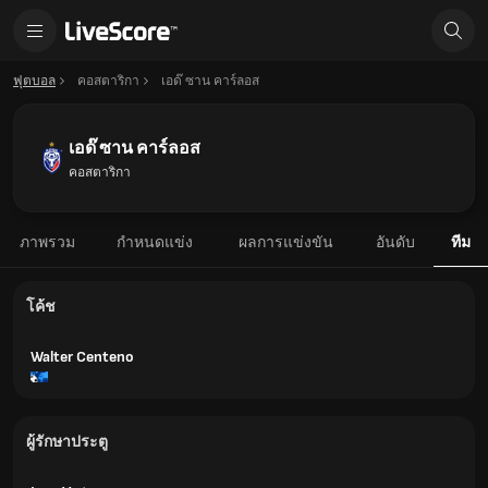
ฟุตบอล
คอสตาริกา
เอด๊ ซาน คาร์ลอส
เอด๊ ซาน คาร์ลอส
คอสตาริกา
ภาพรวม
กำหนดแข่ง
ผลการแข่งขัน
อันดับ
ทีม
โค้ช
Walter Centeno
ผู้รักษาประตู