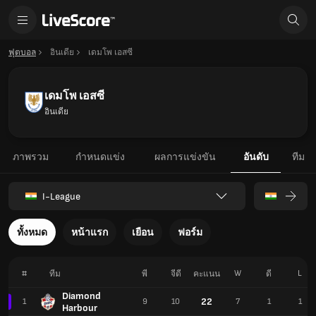
ฟุตบอล
อินเดีย
เดมโพ เอสซี
เดมโพ เอสซี
อินเดีย
ภาพรวม
กำหนดแข่ง
ผลการแข่งขัน
อันดับ
ทีม
I-League
ทั้งหมด
หน้าแรก
เยือน
ฟอร์ม
#
W
L
ทีม
พี
จีดี
คะแนน
ดี
Diamond
22
1
9
10
7
1
1
Harbour