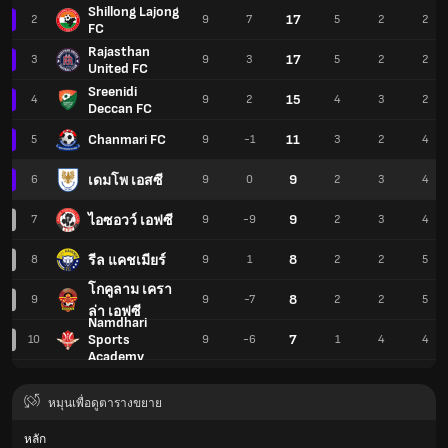
Shillong Lajong
17
2
9
7
5
2
2
FC
Rajasthan
17
3
9
3
5
2
2
United FC
Sreenidi
15
4
9
2
4
3
2
Deccan FC
Chanmari FC
11
5
9
-1
3
2
4
9
เดมโพ เอสซี
6
9
0
2
3
4
9
ไอซอวว์ เอฟซี
7
9
-9
2
3
4
8
รีล แคชเมียร์
8
9
1
2
2
5
โกคูลาม เครา
8
9
9
-7
2
2
5
ล่า เอฟซี
Namdhari
Sports
7
10
9
-6
1
4
4
Academy
หมุนเพื่อดูตารางขยาย
หลัก