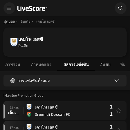
ฟุตบอล
อินเดีย
เดมโพ เอสซี
เดมโพ เอสซี
อินเดีย
ภาพรวม
กำหนดแข่ง
ผลการแข่งขัน
อันดับ
ทีม
การแข่งขันทั้งหมด
I-League Promotion Group
1
เดมโพ เอสซี
22 พ.ค.
เต็มเวลา
1
Sreenidi Deccan FC
1
เดมโพ เอสซี
17 พ.ค.